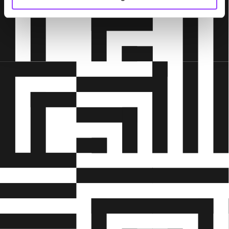
Hovedforløb 4 er det sidste skoleophold i
hovedforløbet og centrerer sig omkring
svendeprøven. Svendeprøven består af en
teoretisk prøve, en systemprøve og 11 praktiske
opgaver, der alle skal gennemføres. Der skal
arbejdes med dokumentation, logbog,
tilbudsgivning samt diagramtegning som en del
af de 11 praktiske opgaver. Svendeprøven
afsluttes med en dialog med eksaminator og
skuemestrene, hvor eleven har mulighed for at
komme med et indledende oplæg.