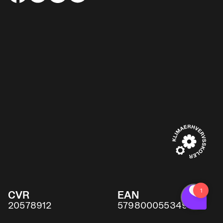
CVR
EAN
20578912
5798000553491