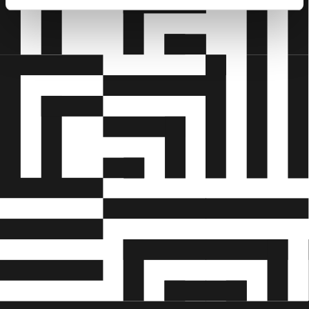
Skoleperiodens afslutning
Hovedforløbene afsluttes med en
evalueringssamtale, hvor den elevansvarlige fra
virksomheden, så vidt det er muligt, vil blive
indkaldt. Her vil der blive talt om, hvordan du har
klaret dig, både på det personlige og faglige
plan. Her anvendes også feedback og
feedforward.
Svendeprøve
Efter afslutningen af sidste skoleperiode er du
klar til svendeprøven. Den varetages ikke af
TEC, men afholdes af det faglige udvalg. Prøven
bedømmes efter 7-trinsskalaen og skal afdække
de kompetencer, du har opnået inden for
uddannelsen.
Svendeprøven består af en række praktiske