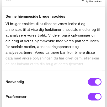
Ja
Nej
Det er bare et ord, I har fundet på
Denne hjemmeside bruger cookies
SKRIV DIN MAIL HER OG FÅ
*
Vi bruger cookies til at tilpasse vores indhold og
VORES GUIDE TIL AT FORSTÅ
annoncer, til at vise dig funktioner til sociale medier og til
ERHVERVSUDDANNELSER
at analysere vores trafik. Vi deler også oplysninger om
din brug af vores hjemmeside med vores partnere inden
for sociale medier, annonceringspartnere og
analysepartnere. Vores partnere kan kombinere disse
ACCEPT
*
data med andre oplysninger, du har givet dem, eller som
de har indsamlet fra din brug af deres tjenester.
Jeg accepterer, at TEC sender mig e-mails om relevante
arrangementer og informationer om uddannelser. Du kan til
enhver tid framelde dig igen. *
Samtykkevalg
Nødvendig
Præferencer