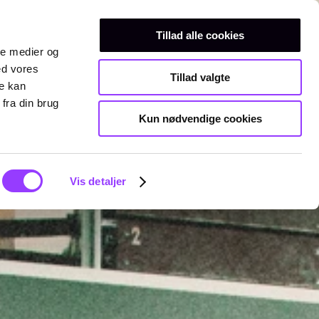
Erhvervsuddannelser
Teknisk gymnasium
Kurser
Tillad alle cookies
ale medier og
ed vores
Tillad valgte
re kan
fra din brug
Kun nødvendige cookies
Vis detaljer