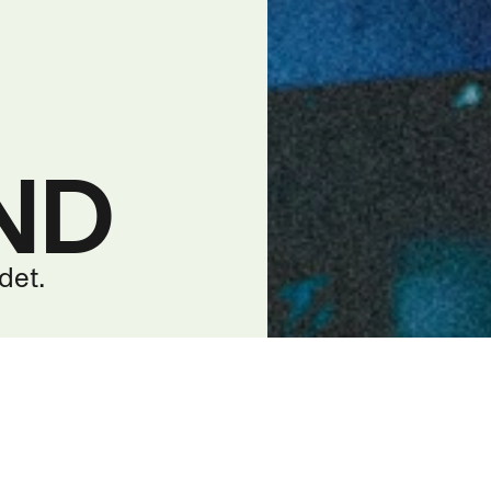
ND
det.
*