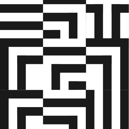
• vide, hvor ofte kraner og anhugningsgrej skal
efterses og vedligeholdes
• gennemføre de eftersyn, som kranføreren er
ansvarlig for, herunder eftersyn af anhugningsgrej
• tilegne sig viden om den konkrete mobile kran,
der skal anvendes, med udgangspunkt i
leverandørens brugsanvisning
• aflæse lastdiagrammer
• opstille mobile kraner korrekt