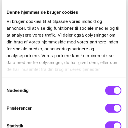
Denne hjemmeside bruger cookies
Udvidelse kran D til Mob.
Vi bruger cookies til at tilpasse vores indhold og
kraner > 30 tonsmeter
annoncer, til at vise dig funktioner til sociale medier og til
at analysere vores trafik. Vi deler også oplysninger om
din brug af vores hjemmeside med vores partnere inden
Skolefagkode
48672
for sociale medier, annonceringspartnere og
analysepartnere. Vores partnere kan kombinere disse
Varighed
10 dage
data med andre oplysninger, du har givet dem, eller som
de har indsamlet fra din brug af deres tjenester.
KONTAKT
Timer pr. dag
7,4
Kursus-
Samtykkevalg
Nødvendig
Indhold
administration
Deltageren kan udføre normalt forekommende
kranopgaver med mobile kraner med en
Præferencer
løfteevne over 30 tonsmeter og opfylder dermed
Arbejdstilsynets kvalifikationskrav omkring
Kranbasis og Mobile kraner over 8 tonsmeter, jf.
Statistik