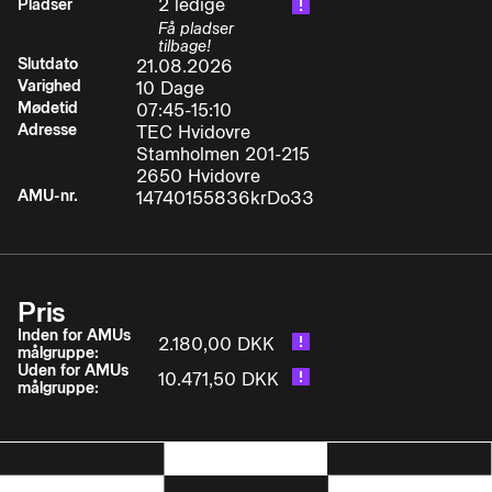
2 ledige
Pladser
montere dette korrektEfter endt uddannelse kan
Få pladser
deltageren:
tilbage!
Slutdato
21.08.2026
Varighed
10 Dage
Mødetid
07:45-15:10
Adresse
TEC Hvidovre
• betjene mobile kraner sikkerheds
Stamholmen 201-215
2650 Hvidovre
• og sundhedsmæssigt fuldt forsvarligt, herunder
AMU-nr.
14740155836krDo33
foretage glidende transport af byrder ved hjælp
af samtidige funktioner samt standsning af
svingende byrde
Pris
• vurdere byrders vægt og tyngdepunktets
Inden for AMUs
2.180,00 DKK
placering, og vide om byrden er anhugget
målgruppe:
korrekt, inden der løftes
Uden for AMUs
10.471,50 DKK
målgruppe:
• vejlede en anhugger, herunder ved hjælp af
håndsignaler (standardtegn) og brug af radio