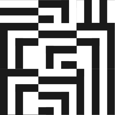
• gennemføre de eftersyn, som kranføreren er
ansvarlig for, herunder eftersyn af anhugningsgrej
• tilegne sig viden om den konkrete mobile kran,
der skal anvendes, med udgangspunkt i
leverandørens brugsanvisning
• aflæse lastdiagrammer
• opstille mobile kraner korrekt