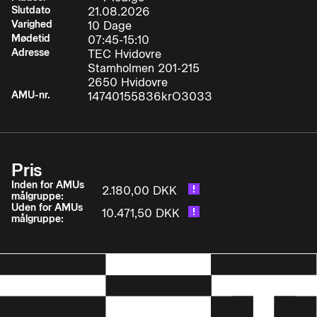
deltageren:
Slutdato
21.08.2026
Varighed
10 Dage
Mødetid
07:45-15:10
Adresse
TEC Hvidovre
Stamholmen 201-215
• betjene mobile kraner sikkerheds
2650 Hvidovre
AMU-nr.
14740155836krO3033
• og sundhedsmæssigt fuldt forsvarligt, herunder
foretage glidende transport af byrder ved hjælp
af samtidige funktioner samt standsning af
svingende byrde
Pris
• vurdere byrders vægt og tyngdepunktets
Inden for AMUs
2.180,00 DKK
målgruppe:
placering, og vide om byrden er anhugget
Uden for AMUs
10.471,50 DKK
korrekt, inden der løftes
målgruppe:
• vejlede en anhugger, herunder ved hjælp af
håndsignaler (standardtegn) og brug af radio
• vide, hvor ofte kraner og anhugningsgrej skal
efterses og vedligeholdes