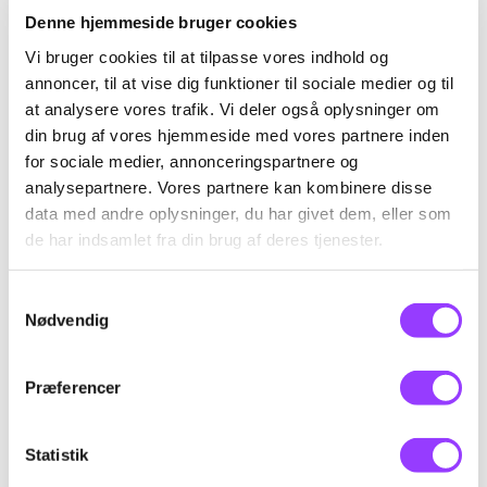
Denne hjemmeside bruger cookies
Vi bruger cookies til at tilpasse vores indhold og
Mobile kraner >30
annoncer, til at vise dig funktioner til sociale medier og til
tonsmeter
at analysere vores trafik. Vi deler også oplysninger om
din brug af vores hjemmeside med vores partnere inden
for sociale medier, annonceringspartnere og
Skolefagkode
48646
analysepartnere. Vores partnere kan kombinere disse
data med andre oplysninger, du har givet dem, eller som
Varighed
10 dage
de har indsamlet fra din brug af deres tjenester.
KONTAKT
Timer pr. dag
7,4
Samtykkevalg
Kursus-
Nødvendig
Indhold
administration
Deltageren kan udføre normalt forekommende
Præferencer
kranopgaver med mobile kraner med en
løfteevne over 30 ton/tonsmeter. Deltageren
opfylder Arbejdstilsynets kvalifikationskrav, jf.
Statistik
bekendtgørelse om arbejdsmiljøfaglige