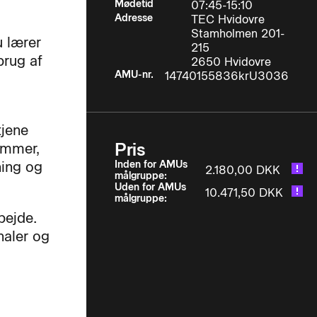
Mødetid
07:45-15:10
Adresse
TEC Hvidovre
Stamholmen 201-
 lærer
215
brug af
2650 Hvidovre
AMU-nr.
14740155836krU3036
tjene
Pris
ammer,
ning og
Inden for AMUs
2.180,00 DKK
målgruppe:
Uden for AMUs
10.471,50 DKK
målgruppe:
bejde.
naler og