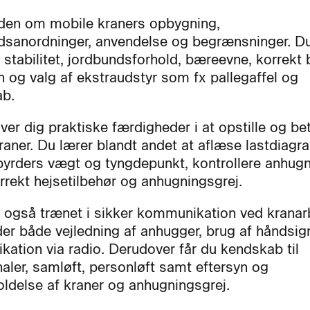
iden om mobile kraners opbygning,
dsanordninger, anvendelse og begrænsninger. Du
stabilitet, jordbundsforhold, bæreevne, korrekt 
n og valg af ekstraudstyr som fx pallegaffel og
ab.
ver dig praktiske færdigheder i at opstille og be
raner. Du lærer blandt andet at aflæse lastdiagr
byrders vægt og tyngdepunkt, kontrollere anhug
rrekt hejsetilbehør og anhugningsgrej.
r også trænet i sikker kommunikation ved kranar
er både vejledning af anhugger, brug af håndsig
ation via radio. Derudover får du kendskab til
naler, samløft, personløft samt eftersyn og
oldelse af kraner og anhugningsgrej.