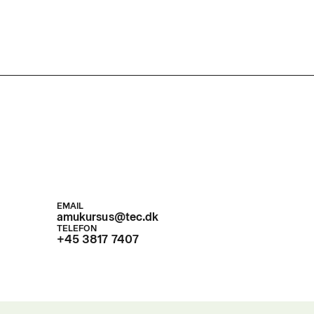
ed
10 dage
r. dag
7,4
d
n kan udføre normalt forekommende kranopgaver med 
d en løfteevne over 8 tonsmeter til og med 30 tonsmet
 kranbasis og opfylder dermed Arbejdstilsynets kvalifikat
tgørelse om arbejdsmiljøfaglige uddannelser.Efter endt
 har deltageren kendskab til:
EMAIL
amukursus@tec.dk
TELEFON
+45 3817 7407
orbundet med arbejde med mobile kraner
kraners opbygning og sikkerhedsanordninger
kraners beregnede anvendelse, herunder