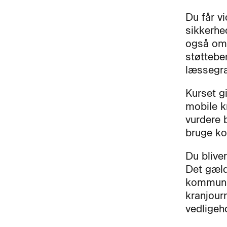
Du får v
sikkerhe
også om 
støttebe
læssegr
Kurset gi
mobile k
vurdere 
bruge ko
Du blive
Det gæld
kommunik
kranjour
vedligeh