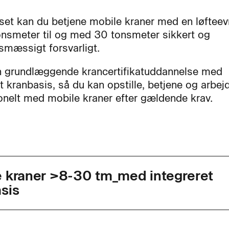
rset kan du betjene mobile kraner med en løftee
onsmeter til og med 30 tonsmeter sikkert og
mæssigt forsvarligt.
n grundlæggende krancertifikatuddannelse med
t kranbasis, så du kan opstille, betjene og arbej
onelt med mobile kraner efter gældende krav.
 kraner >8-30 tm_med integreret
sis
agkode
48644