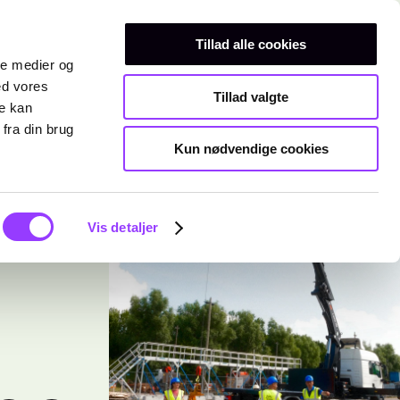
Erhvervsuddannelser
Teknisk gymnasium
Kurser
Tillad alle cookies
ale medier og
ed vores
Tillad valgte
re kan
fra din brug
Kun nødvendige cookies
Vis detaljer