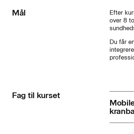
Mål
Efter ku
over 8 t
sundheds
Du får e
integrere
professi
Fag til kurset
Mobile
kranba
Skolef