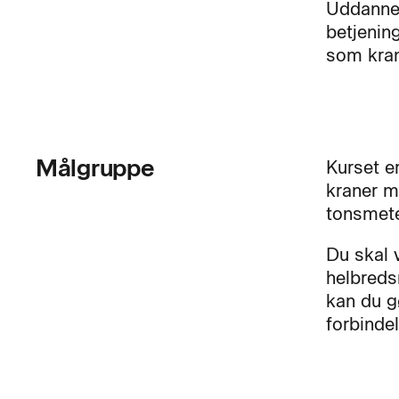
Uddannels
betjenin
som kran
Målgruppe
Kurset er
kraner m
tonsmete
Du skal 
helbreds
kan du g
forbinde