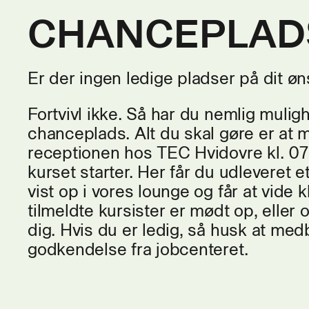
anvendel
CHANCEPLAD
• reglerne
anhugning
Er der ingen ledige pladser på dit 
• indholde
• reglerne
Fortvivl ikke. Så har du nemlig muligh
mobile kr
chanceplads. Alt du skal gøre er at 
receptionen hos TEC Hvidovre kl. 07
• mobile k
kurset starter. Her får du udleveret e
• jordbun
vist op i vores lounge og får at vide k
tilmeldte kursister er mødt op, eller 
• valg af 
korrekt
dig. Hvis du er ledig, så husk at med
godkendelse fra jobcenteret.
• til korr