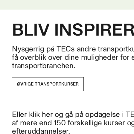
• betjene 
• og sundh
transport 
BLIV INSPIRE
svingende
• vurdere
anhugget k
Nysgerrig på TECs andre transportku
få overblik over dine muligheder for 
• vejlede 
og brug af
transportbranchen.
• vide, hv
ØVRIGE TRANSPORTKURSER
• gennemfø
eftersyn a
• tilegne 
Eller klik her og gå på opdagelse i 
udgangspu
af mere end 150 forskellige kurser o
• aflæse 
efteruddannelser.