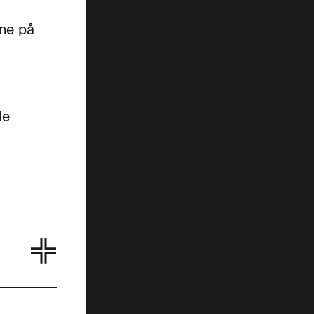
vne på
de