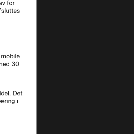
av for
fsluttes
f mobile
 med 30
del. Det
æring i