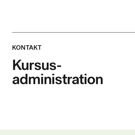
Varigh
Timer p
Indhol
KONTAKT
Deltagere
Kursus-
kraner me
integreret
administration
jf. bekend
uddannelse
• risici f
• mobile 
• mobile 