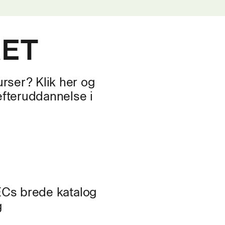
mobile kraner sikkerheds
edsmæssigt fuldt forsvarligt, herunder foretage glidend
af byrder ved hjælp af samtidige funktioner samt standsn
RET
 byrde
 byrders vægt og tyngdepunktets placering, og vide om 
orrekt, inden der løftes
rser? Klik her og
efteruddannelse i
en anhugger, herunder ved hjælp af håndsignaler (stand
 radio
or ofte kraner og anhugningsgrej skal efterses og vedlige
re de eftersyn, som kranføreren er ansvarlig for, herund
f anhugningsgrej
sig viden om den konkrete mobile kran, der skal anvend
TECs brede katalog
nkt i leverandørens brugsanvisning
g
lastdiagrammer