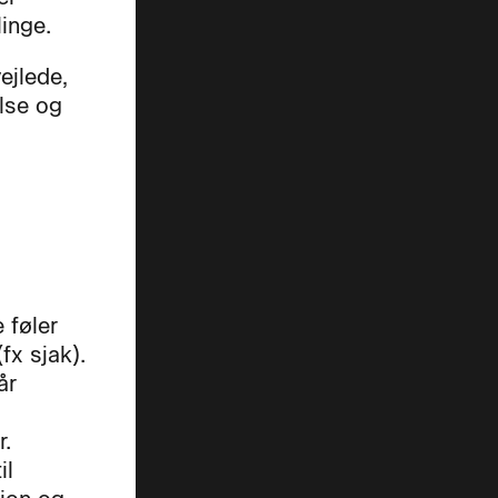
linge.
vejlede,
lse og
 føler
fx sjak).
år
r.
il