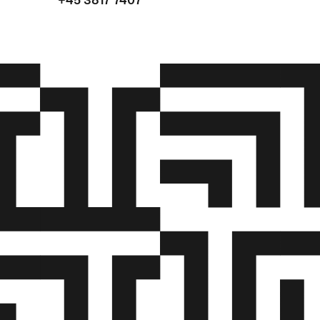
+45 3817 7407
ens faglige mål.
e eleven/lærlingen i lærestedets arbejdskultur.
 metoder og redskaber, herunder kendskab til læringssti
delse i praksis til instruktion og vejledning, der bidrager 
lingen bliver medspiller i lærestedet.
ende, konstruktiv feedback, der støtter elevens/lærling
ddannelse, og som udvikler og fastholder eleven/lærling
en.
re motiverende samtaler, der sikrer faglig progression i
ærlingens uddannelse og skaber sammenhæng i
orløbet.