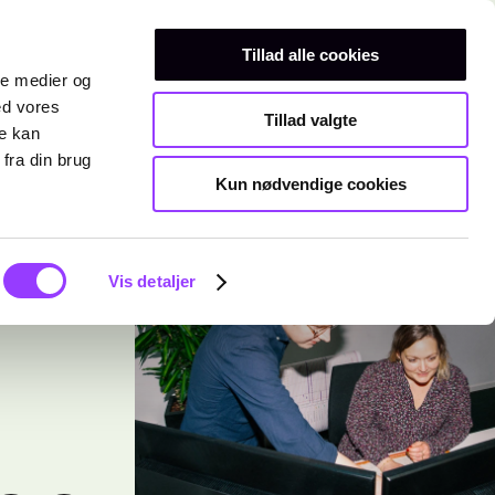
Erhvervsuddannelser
Teknisk gymnasium
Kurser
Tillad alle cookies
ale medier og
ed vores
Tillad valgte
re kan
fra din brug
Kun nødvendige cookies
Vis detaljer