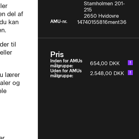
Stamholmen 201-
ler
215
en del af
2650 Hvidovre
 du kan
AMU-nr.
14740155816ment36
en.
er til
eller
Pris
Inden for AMUs
654,00 DKK
målgruppe:
Uden for AMUs
2.548,00 DKK
u lærer
målgruppe:
aler og
ele
er