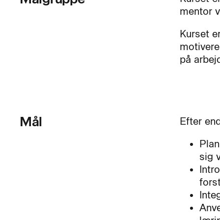
mentor v
Kurset er
motivere
på arbej
Mål
Efter en
Plan
sig 
Intr
fors
Inte
Anve