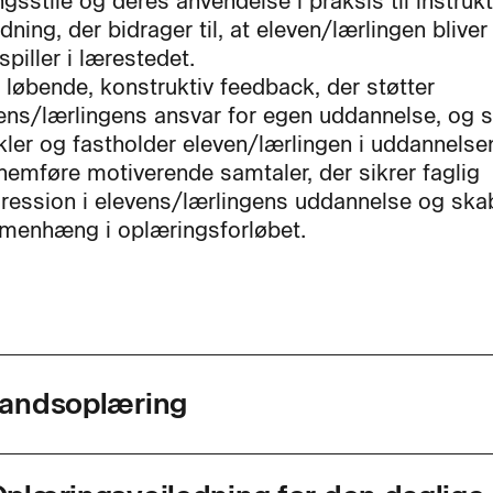
ngsstile og deres anvendelse i praksis til instruk
edning, der bidrager til, at eleven/lærlingen bliver
piller i lærestedet.
 løbende, konstruktiv feedback, der støtter
ens/lærlingens ansvar for egen uddannelse, og
kler og fastholder eleven/lærlingen i uddannelse
emføre motiverende samtaler, der sikrer faglig
ression i elevens/lærlingens uddannelse og ska
enhæng i oplæringsforløbet.
andsoplæring
agkode
40373