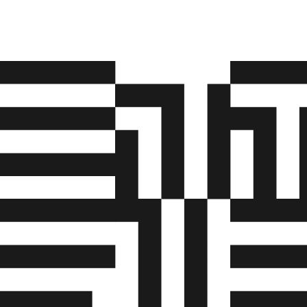
uddannels
• Integrer
• Anvende
deres anven
eleven/lær
• Give løb
for egen u
uddannels
• Gennemfø
elevens/l
oplæringsf