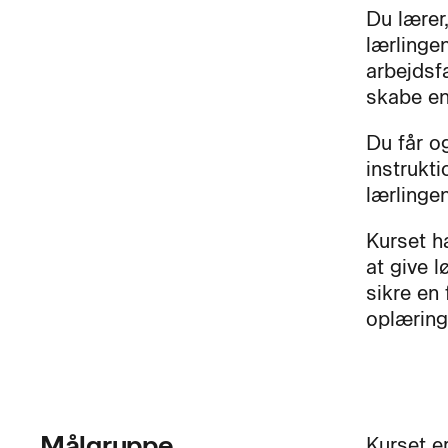
Du lærer
lærlinge
arbejdsf
skabe en
Du får og
instrukti
lærlingen
Kurset h
at give 
sikre en
oplæring
Målgruppe
Kurset e