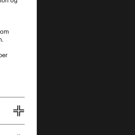
tion og
 som
n.
ber