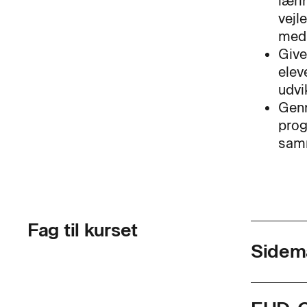
læri
vejl
meds
Give
elev
udvi
Genn
prog
samm
Fag til kurset
Sidem
Skolef