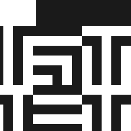
le og
til, at
ens ansvar
en i