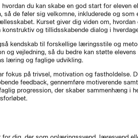
, hvordan du kan skabe en god start for eleven el
n, så de føler sig velkomne, inkluderede og som 
ællesskabet. Kurset giver dig viden om, hvordan
 konstruktiv og tillidsskabende dialog i hverdag
så kendskab til forskellige læringsstile og metod
on og vejledning, så du bedre kan støtte elevens 
s læring og faglige udvikling.
ar fokus på trivsel, motivation og fastholdelse. D
løbende feedback, gennemføre motiverende samt
 faglig progression, der skaber sammenhæng i h
sforløbet.
r for dig, der som oplæringssvend, læresvend ell