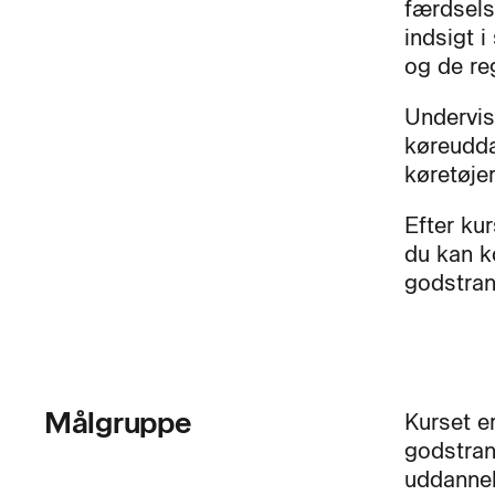
færdsels
indsigt i
og de reg
Undervis
køreuddan
køretøjer
Efter ku
du kan k
godstran
Målgruppe
Kurset e
godstran
uddannel