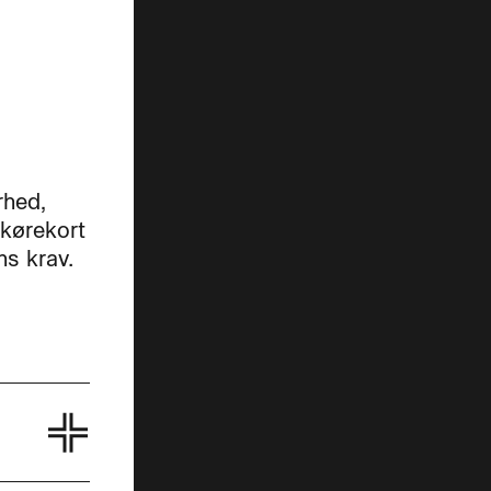
rhed,
 kørekort
s krav.