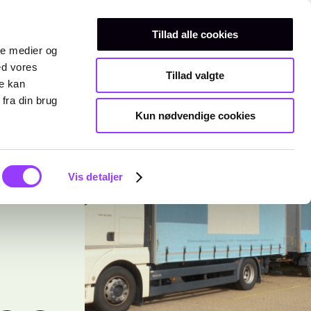
Erhvervsuddannelser
Teknisk gymnasium
Kurser
Tillad alle cookies
ale medier og
ed vores
Tillad valgte
re kan
fra din brug
Kun nødvendige cookies
Vis detaljer