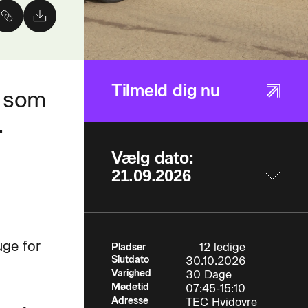
Tilmeld dig nu
g som
.
Vælg dato:
uge for
12 ledige
Pladser
Slutdato
30.10.2026
Varighed
30 Dage
Mødetid
07:45-15:10
Adresse
TEC Hvidovre