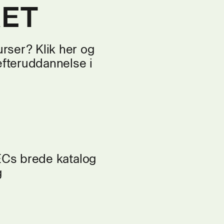
RET
rser? Klik her og
efteruddannelse i
TECs brede katalog
g