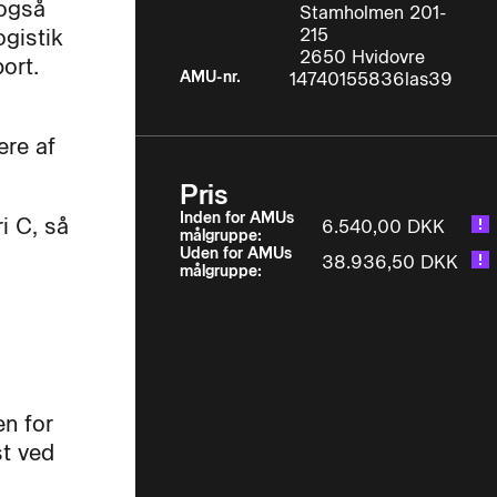
 også
Stamholmen 201-
ogistik
215
2650 Hvidovre
ort.
AMU-nr.
14740155836las39
ere af
Pris
Inden for AMUs
i C, så
6.540,00 DKK
målgruppe:
Uden for AMUs
38.936,50 DKK
målgruppe:
en for
st ved