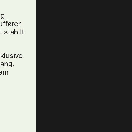
ag
uffører
 stabilt
klusive
gang.
nem