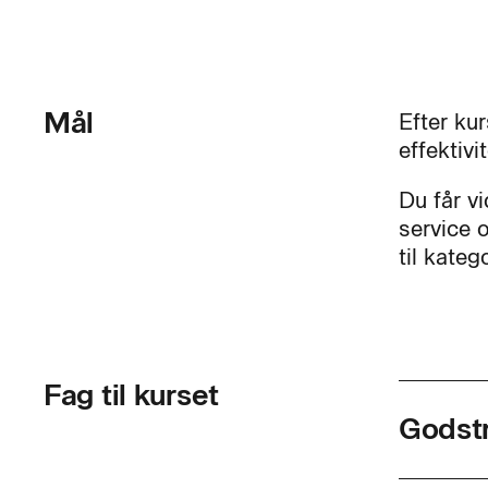
Mål
Efter ku
effektivi
Du får v
service 
til kate
Fag til kurset
Godstr