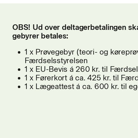
OBS! Ud over deltagerbetalingen sk
gebyrer betales:
1 x Prøvegebyr (teori- og køreprøve
Færdselsstyrelsen
1 x EU-Bevis á 260 kr. til Færdse
1 x Førerkort á ca. 425 kr. til Fæ
1 x Lægeattest á ca. 600 kr. til e