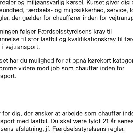
regler og miljøansvarlig kørsel. Kurset giver dig
 sundhed, færdsels- og miljøsikkerhed, service, l
ler, der gælder for chauffører inden for vejtransp
ningen følger Færdselsstyrelsens krav til
nelse til stor lastbil og kvalifikationskrav til før
 i vejtransport.
rset har du mulighed for at opnå kørekort kategor
omme videre mod job som chauffør inden for
sport.
r for dig, der ønsker at arbejde som chauffør ind
sport med lastbil. Du skal være fyldt 21 år sene
sens afslutning, jf. Færdselsstyrelsens regler.