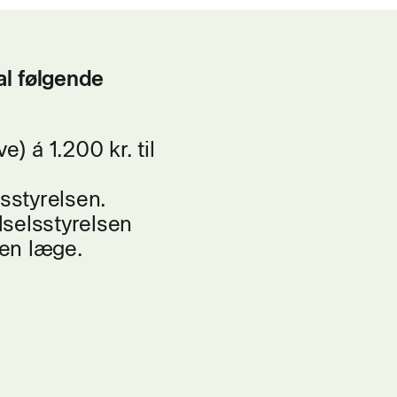
al følgende
) á 1.200 kr. til
lsstyrelsen.
rdselsstyrelsen
gen læge.