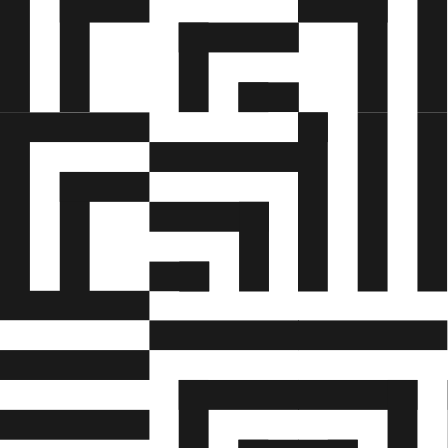
opsortering i fraktioner
• Ergonomi
• forebyggelse af skader i muskler og led.
Håndtering af tunge eller hyppige løft
• Lastsikring af forskellige typer af affald, tilladt
akseltryk og tilladt totalvægt
• Arbejdsmiljølovens bestemmelser og brug af
personlige værne-/hjælpemidler
• Ajourføring af færdselsregler af særlig
betydning for området
• Kundeservice og
konflikthåndteringUddannelsens indhold følger i
øvrigt de retningslinjer der fremgår af
Færdselsstyrelsens bekendtgørelse.