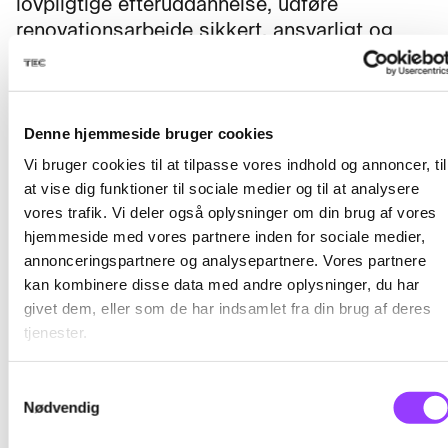
lovpligtige efteruddannelse, udføre
renovationsarbejde sikkert, ansvarligt og
professionelt i overensstemmelse med
kravene til erhvervschauffører.
Denne hjemmeside bruger cookies
Vi bruger cookies til at tilpasse vores indhold og annoncer, til
at vise dig funktioner til sociale medier og til at analysere
Fag til kurset
vores trafik. Vi deler også oplysninger om din brug af vores
hjemmeside med vores partnere inden for sociale medier,
annonceringspartnere og analysepartnere. Vores partnere
EU-Efteruddannelse for
kan kombinere disse data med andre oplysninger, du har
givet dem, eller som de har indsamlet fra din brug af deres
godschauffører - oblig.del
tjenester.
Skolefagkode
48660
Samtykkevalg
Forebyggelse af uheld for
Nødvendig
erhvervschauffører
Varighed
2 dage