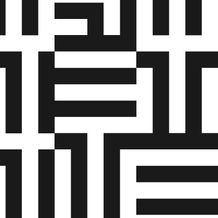
 af den
t ikke
k,
går af
 til visse