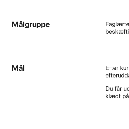
Målgruppe
Faglærte
beskæfti
Mål
Efter kur
efterudd
Du får u
klædt på 