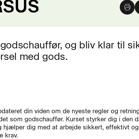
RSUS
dschauffør, og bliv klar til sik
ørsel med gods.
pdateret din viden om de nyeste regler og retning
jdet som godschauffør. Kurset styrker dig i den d
 hjælper dig med at arbejde sikkert, effektivt og
 krav.