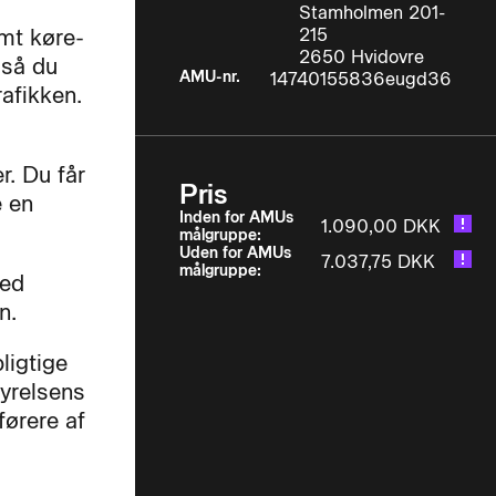
Stamholmen 201-
amt køre-
215
2650 Hvidovre
 så du
AMU-nr.
14740155836eugd36
rafikken.
r. Du får
Pris
e en
Inden for AMUs
1.090,00 DKK
målgruppe:
Uden for AMUs
7.037,75 DKK
målgruppe:
ved
n.
ligtige
yrelsens
førere af