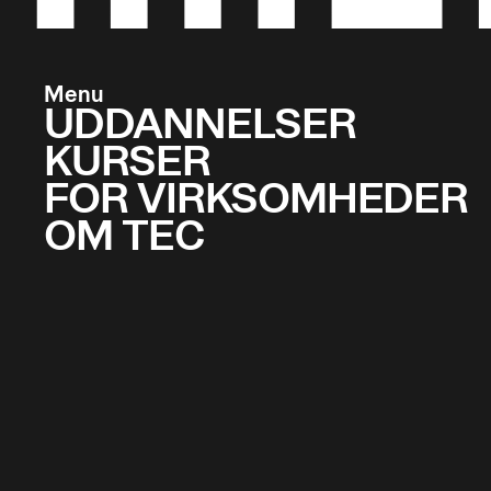
førere af 
moduler i 
chaufføru
Menu
UDDANNELSER
KURSER
FOR VIRKSOMHEDER
OM TEC