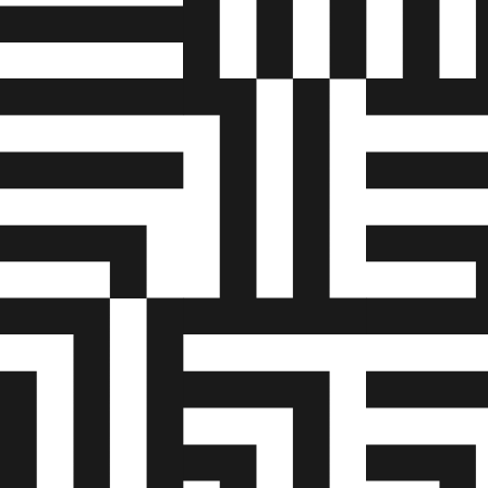
værne-/hj
• Ajourfør
• Kundese
viden udfø
• Læsning 
overskrid
• Lastsikr
• Kontrol 
medbring
• Tur
• og rute
m.v.Uddann
Færdselsst