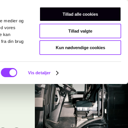
Erhvervsuddannelser
Teknisk gymnasium
Kurser
Tillad alle cookies
ale medier og
ed vores
Tillad valgte
re kan
fra din brug
Kun nødvendige cookies
Vis detaljer