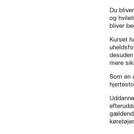
Du bliver
og hvile
bliver be
Kurset h
uheldsfo
desuden 
mere sik
Som en d
hjertest
Uddannel
efterudd
gældende
køretøjer