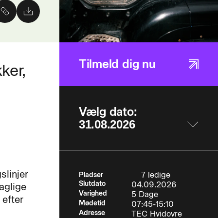
Tilmeld dig nu
ker,
Vælg dato:
slinjer
7 ledige
Pladser
Slutdato
04.09.2026
aglige
Varighed
5 Dage
 efter
Mødetid
07:45-15:10
Adresse
TEC Hvidovre