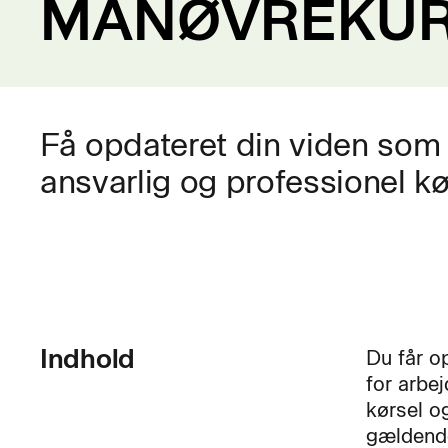
MANØVREKU
Få opdateret din viden som go
ansvarlig og professionel k
Indhold
Du får o
for arbe
kørsel og
gældende