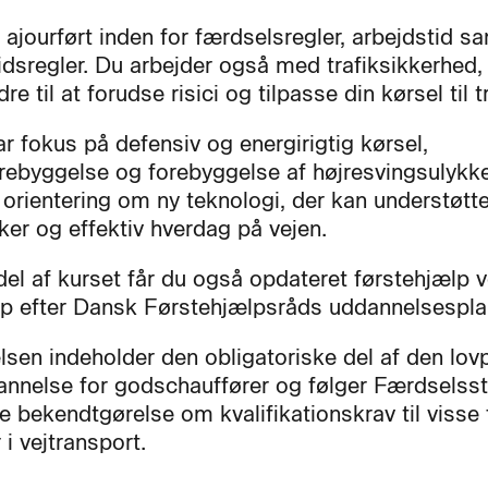
 ajourført inden for færdselsregler, arbejdstid s
tidsregler. Du arbejder også med trafiksikkerhed,
dre til at forudse risici og tilpasse din kørsel til t
ar fokus på defensiv og energirigtig kørsel,
rebyggelse og forebyggelse af højresvingsulykke
orientering om ny teknologi, der kan understøtt
ker og effektiv hverdag på vejen.
el af kurset får du også opdateret førstehjælp 
op efter Dansk Førstehjælpsråds uddannelsespla
sen indeholder den obligatoriske del af den lovp
annelse for godschauffører og følger Færdselsst
 bekendtgørelse om kvalifikationskrav til visse 
 i vejtransport.