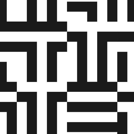
ælpemidler
ing af færdselsregler af særlig betydning for området
rvice og konflikthåndtering Deltageren kan på baggrund
re:
af køretøjer således tilladt akseltryk eller tilladt totalvæg
es
ing af stykgods efter gældende regler
og klargøring af køretøj og udstyr herunder fremmed truc
ertruck og læssebagsmæk
planlægning, herunder brug af GPS stemmestyring
elsens indhold følger i øvrigt de retningslinjer der frem
yrelsens gældende Bekendtgørelse om kvalifikationskrav