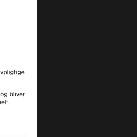
vpligtige
og bliver
elt.