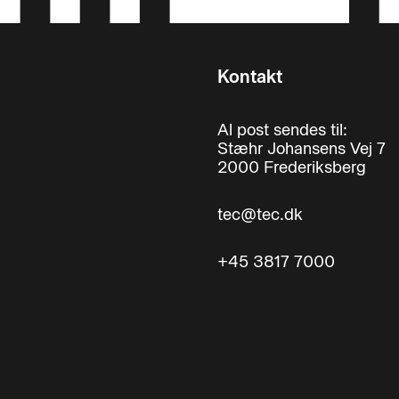
køretøjer i vejtransport. Uddannelsen vil, sammen med d
den lovpligtige efteruddannelse, føre til at deltageren ka
ddannelsesbevis.
Kontakt
Al post sendes til:
Stæhr Johansens Vej 7
2000 Frederiksberg
tec@tec.dk
+45 3817 7000