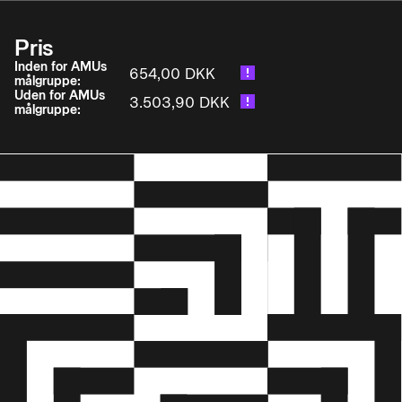
• og arbejdsmiljøbestemmelser
Pris
• Give førstehjælp og kan hjælpe ved almindelige
forekommende ulykker, brand og ved pludselige
Inden for AMUs
654,00 DKK
målgruppe:
sygdomme.
Uden for AMUs
3.503,90 DKK
målgruppe: