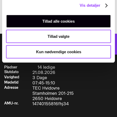
amukursus@tec.dk
køretøjer
Vis detaljer
TELEFON
+45 3817 7407
• Ulykkesstatistik
Tillad alle cookies
• Kendskab til menneskelige, materielle og
økonomiske følger af ulykker
Tillad valgte
VÆLG DATO:
Tilmeld
• Kendskab til forebyggelse af arbejdsulykker,
Kun nødvendige cookies
herunder værnemidlerDeltageren kan på
baggrund af denne viden:
14 ledige
Pladser
Slutdato
21.08.2026
Varighed
3 Dage
• Forebygge ulykker i virksomheden, i eller ved
Mødetid
07:45-15:10
Adresse
TEC Hvidovre
køretøjet, samt ved brug af hjælpeudstyr
Stamholmen 201-215
2650 Hvidovre
• Udvise korrekt sikkerhedsmæssig adfærd i
AMU-nr.
14740155816fhj34
henhold til gældende sikkerheds