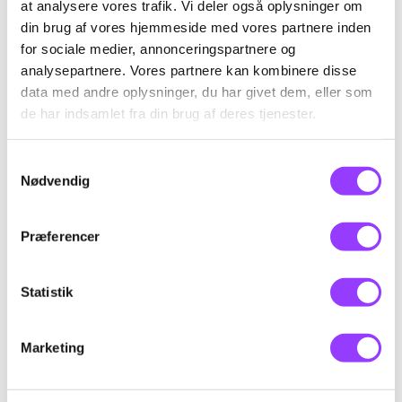
at analysere vores trafik. Vi deler også oplysninger om
Arbejdsulykker og adfærd i
din brug af vores hjemmeside med vores partnere inden
nødsituationer
for sociale medier, annonceringspartnere og
analysepartnere. Vores partnere kan kombinere disse
data med andre oplysninger, du har givet dem, eller som
Skolefagkode
45083
de har indsamlet fra din brug af deres tjenester.
Varighed
3 dage
Samtykkevalg
Nødvendig
KONTAKT
Timer pr. dag
7,4
Kursus-
Præferencer
Indhold
administration
Efter gennemført uddannelse har deltageren
Statistik
opnået viden om:
Marketing
• Hvilke typer af arbejdsulykker der optræder
hyppigst indenfor transportområdet med store
EMAIL