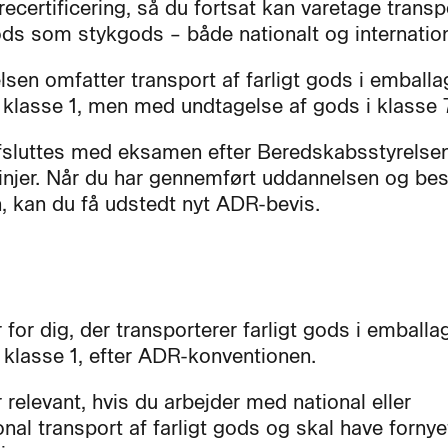
recertificering, så du fortsat kan varetage transp
gods som stykgods – både nationalt og internation
sen omfatter transport af farligt gods i emballa
klasse 1, men med undtagelse af gods i klasse 
fsluttes med eksamen efter Beredskabsstyrelse
linjer. Når du har gennemført uddannelsen og bes
 kan du få udstedt nyt ADR-bevis.
 for dig, der transporterer farligt gods i emballag
e klasse 1, efter ADR-konventionen.
 relevant, hvis du arbejder med national eller
onal transport af farligt gods og skal have fornye