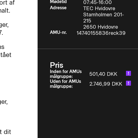
ort af
Mødetid
07:45-16:00
Adresse
TEC Hvidovre
alt.
Stamholmen 201-
215
ger,
2650 Hvidovre
7.
AMU-nr.
14740155836reck39
ns
tået
Pris
Inden for AMUs
501,40 DKK
målgruppe:
Uden for AMUs
2.746,99 DKK
målgruppe:
er,
t dit