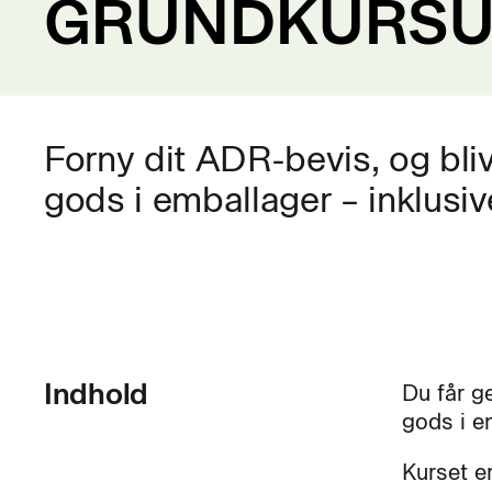
GRUNDKURSUS
Forny dit ADR-bevis, og bliv k
gods i emballager – inklusiv
Indhold
Du får g
gods i e
Kurset er