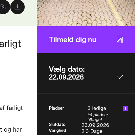
Tilmeld dig nu
arligt
Vælg dato:
f farligt
3 ledige
Pladser
Få pladser
tilbage!
Slutdato
23.09.2026
at og har
Varighed
2,3 Dage