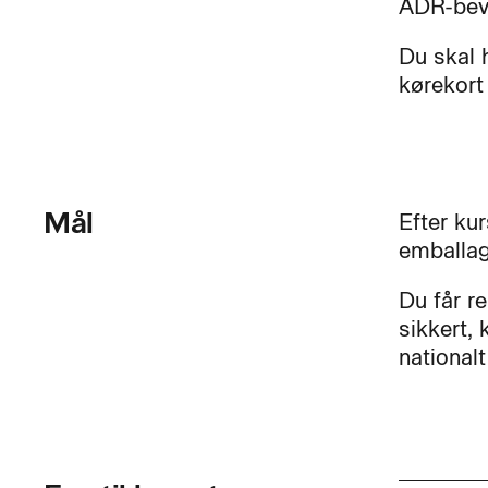
ADR-bev
Du skal 
kørekort 
Mål
Efter kur
emballag
Du får r
sikkert, 
nationalt