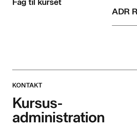
Fag til kurset
ADR Re
Skolef
Varigh
Timer p
Indhol
KONTAKT
Deltagere
Kursus-
varetage t
administration
• med und
gennemføre