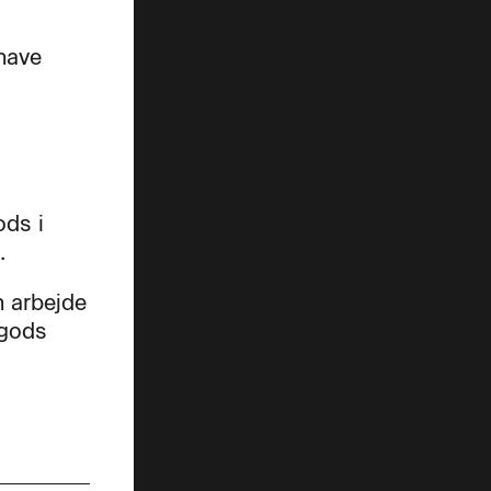
have
ods i
.
n arbejde
 gods