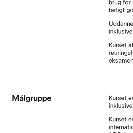
brug for 
farligt 
Uddannel
inklusive
Kurset a
retnings
eksamen,
Målgruppe
Kurset er
inklusiv
Kurset er
internati