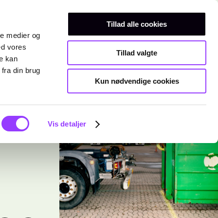
Erhvervsuddannelser
Teknisk gymnasium
Kurser
Tillad alle cookies
ale medier og
ed vores
Tillad valgte
re kan
fra din brug
Kun nødvendige cookies
Vis detaljer