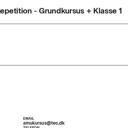
petition - Grundkursus + Klasse 1
agkode
47707
ed
2,3 dage
r. dag
8,5
d
n kan efter gennemført uddannelse, og udstedt ADR-bev
ransport af farligt gods i emballager
tagelse af gods hørende til klasse 7. Uddannelse og e
s i henhold til Beredskabsstyrelsens retningslinjer.
EMAIL
amukursus@tec.dk
TELEFON