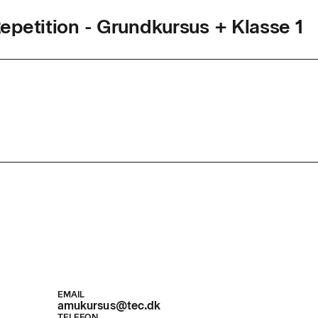
petition - Grundkursus + Klasse 1
agkode
47707
ed
2,3 dage
r. dag
8,5
d
n kan efter gennemført uddannelse, og udstedt ADR-bev
ransport af farligt gods i emballager
tagelse af gods hørende til klasse 7. Uddannelse og e
s i henhold til Beredskabsstyrelsens retningslinjer.
EMAIL
amukursus@tec.dk
TELEFON