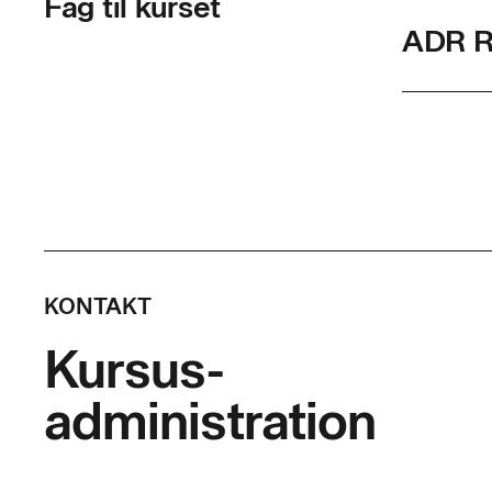
Fag til kurset
ADR Re
Skolef
Varigh
Timer p
Indhol
KONTAKT
Deltagere
Kursus-
varetage t
administration
• med und
gennemføre