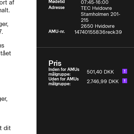
ort af
Mødetid
07:45-16:00
Adresse
TEC Hvidovre
alt.
Stamholmen 201-
215
ger,
2650 Hvidovre
7.
AMU-nr.
14740155836reck39
ns
tået
Pris
Inden for AMUs
501,40 DKK
målgruppe:
Uden for AMUs
2.746,99 DKK
målgruppe:
er,
t dit