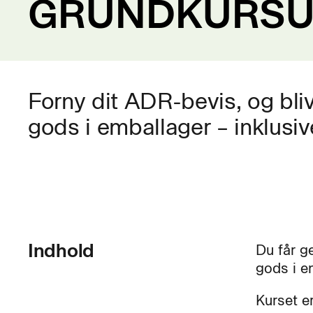
GRUNDKURSUS
Forny dit ADR-bevis, og bliv k
gods i emballager – inklusiv
Indhold
Du får g
gods i e
Kurset er