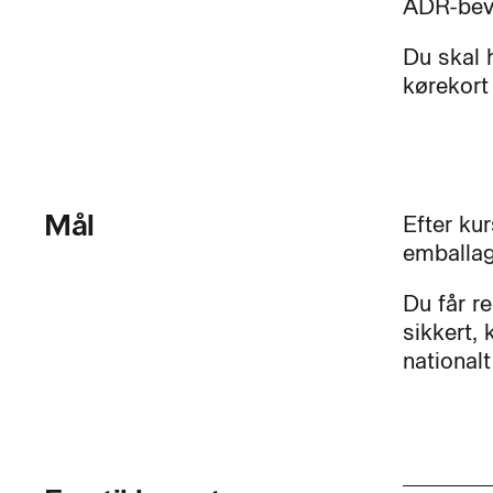
ADR-bev
Du skal 
kørekort 
Mål
Efter kur
emballag
Du får r
sikkert, 
nationalt