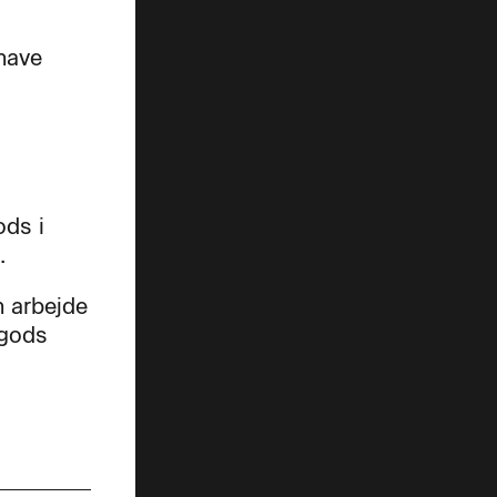
have
ods i
.
n arbejde
 gods