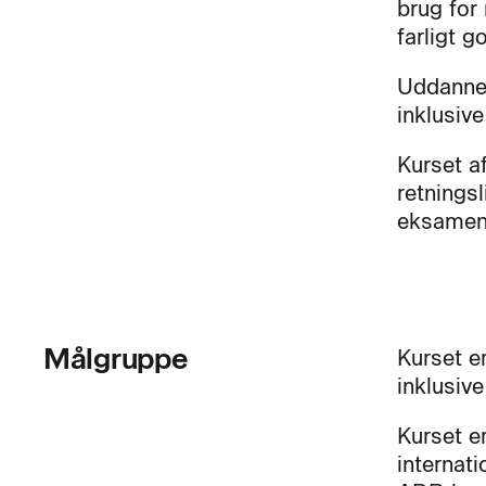
brug for 
farligt 
Uddannel
inklusive
Kurset a
retnings
eksamen,
Målgruppe
Kurset er
inklusiv
Kurset er
internati