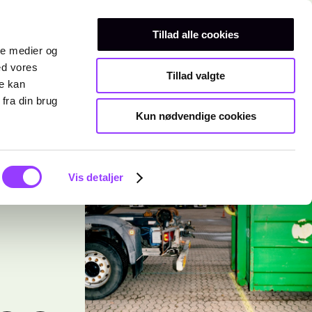
Erhvervsuddannelser
Teknisk gymnasium
Kurser
Tillad alle cookies
ale medier og
ed vores
Tillad valgte
re kan
fra din brug
Kun nødvendige cookies
Vis detaljer