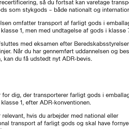
recertificering, så du fortsat kan varetage transp
gods som stykgods – både nationalt og internation
sen omfatter transport af farligt gods i emballa
klasse 1, men med undtagelse af gods i klasse 
fsluttes med eksamen efter Beredskabsstyrelse
linjer. Når du har gennemført uddannelsen og bes
 kan du få udstedt nyt ADR-bevis.
 for dig, der transporterer farligt gods i emballag
e klasse 1, efter ADR-konventionen.
 relevant, hvis du arbejder med national eller
onal transport af farligt gods og skal have fornye