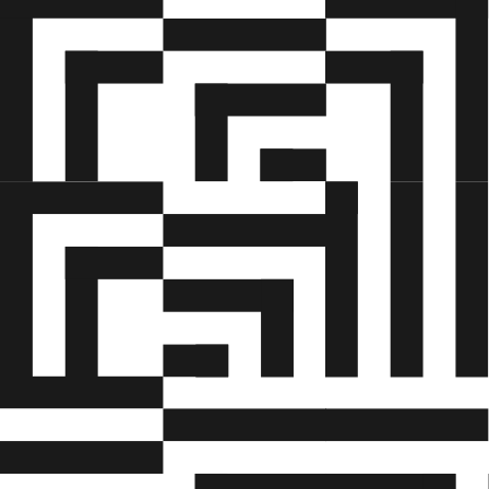
skader 3. Foranstaltninger til
forureningsbekæmpelse, herunder:
• Regler for ventilation ¿ punkt-, proces
• og rumventilation
• Udformning, brug og vedligeholdelse af punkt
• og procesudsugning
• Substitution
• Regler for brug af åndedrætsværn 4. Optisk
stråling, herunder: