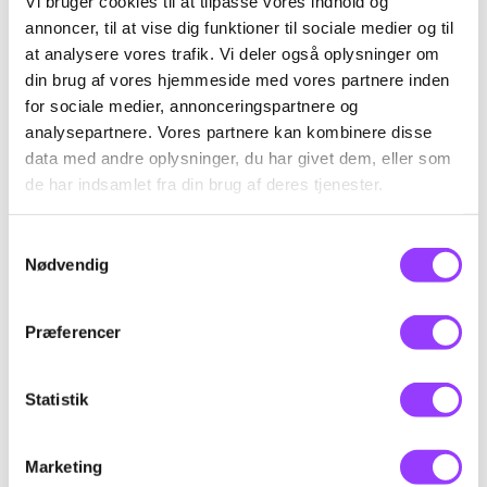
Vi bruger cookies til at tilpasse vores indhold og
Fag til kurset
annoncer, til at vise dig funktioner til sociale medier og til
at analysere vores trafik. Vi deler også oplysninger om
din brug af vores hjemmeside med vores partnere inden
for sociale medier, annonceringspartnere og
Arbejdsmiljø og sikkerhed,
analysepartnere. Vores partnere kan kombinere disse
svejsning/termisk
data med andre oplysninger, du har givet dem, eller som
de har indsamlet fra din brug af deres tjenester.
Skolefagkode
44530
Samtykkevalg
Nødvendig
Varighed
1 dag
KONTAKT
Præferencer
Timer pr. dag
7,4
Kursus-
Indhold
Statistik
administration
Deltagerne har kendskab til relevante
arbejdsmiljøpåvirkninger, sundhedsrisici og
Marketing
foranstaltninger ved svejsning og termisk