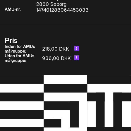
2860 Søborg
AMU-nr.
147401288064453033
• Irritation af luftveje og hud
• Kronisk bronkitis
Pris
• Astma
Inden for AMUs
218,00 DKK
målgruppe:
Uden for AMUs
936,00 DKK
• Manganisme
målgruppe:
• Kræft
• Reproduktionsskader
• Allergi
• Grænseværdier
• Anmeldelse af arbejdsbetingede lidelser og