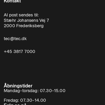
Kontakt
• Beskyttelsesfodtøj 6. El sikkerhed, herunder:
Al post sendes til:
Stæhr Johansens Vej 7
• El-risici ved svejsning samt plasma
2000 Frederiksberg
• og laserskæring
tec@tec.dk
• Regler for svejseudstyr samt plasma
+45 3817 7000
• og laserskæreanlæg 7. Særlige
arbejdspladsforanstaltninger, herunder:
• Kræftbekendtgørelsens krav til
Åbningstider
arbejdspladsforanstaltninger ¿ herunder
Mandag–torsdag: 07.30–15.00
afgrænsning og mærkning med skilte samt ryge
Fredag: 07.30–14.00