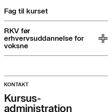
Fag til kurset
RKV før
erhvervsuddannelse for
voksne
Skolefagkode
25000
Varighed
0,5 dag
KONTAKT
Timer pr. dag
7,4
Kursus-
administration