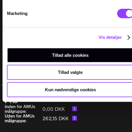
Tilmeld
Marketing
6 ledige
Pladser
Slutdato
11.08.2026
Vis detaljer
Varighed
0,5 Dage
Mødetid
08.00-15.24
Adresse
TEC Gladsaxe
Tillad alle cookies
Tobaksvejen 15-19
2860 Søborg
AMU-nr.
14740138836RKV33
Tillad valgte
Kun nødvendige cookies
Pris
Inden for AMUs
0,00 DKK
målgruppe:
Uden for AMUs
262,15 DKK
målgruppe: