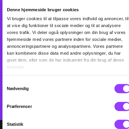
Denne hjemmeside bruger cookies
Vi bruger cookies til at tilpasse vores indhold og annoncer, til
at vise dig funktioner til sociale medier og til at analysere
vores trafik. Vi deler også oplysninger om din brug af vores
hjemmeside med vores partnere inden for sociale medier,
annonceringspartnere og analysepartnere. Vores partnere
Ved at tilmelde mig accepterer jeg, at TEC sender mig e-mails om
kan kombinere disse data med andre oplysninger, du har
relevante arrangementer og informationer om uddannelser. TEC bruger
derudover data til at kvalificere og målrette markedsføring. Du kan til
givet dem, eller som de har indsamlet fra din brug af deres
enhver tid framelde dig igen.
Privatlivspolitik
tjenester.
Samtykkevalg
Nødvendig
Præferencer
Statistik
VÆLG DATO: