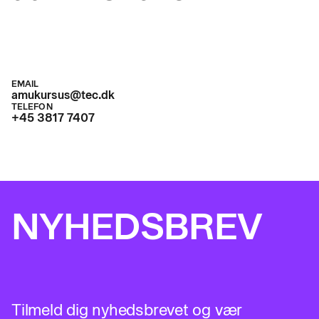
EMAIL
amukursus@tec.dk
TELEFON
+45 3817 7407
NYHEDSBREV
Tilmeld dig nyhedsbrevet og vær