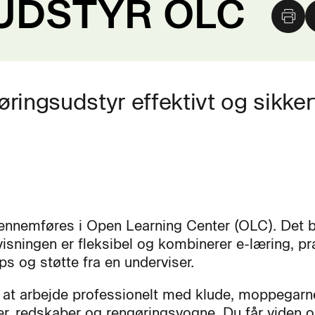
UDSTYR OLC
ingsudstyr effektivt og sikker
ennemføres i Open Learning Center (OLC). Det b
visningen er fleksibel og kombinerer e-læring, pr
s og støtte fra en underviser.
 at arbejde professionelt med klude, moppegarne
er, redskaber og rengøringsvogne. Du får viden o