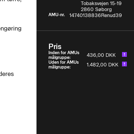
Tobaksvejen 15-19
2860 Søborg
AMU-nr.
14740138836Renud39
engøring
Pris
Inden for AMUs
436,00 DKK
målgruppe:
Uden for AMUs
1.482,00 DKK
målgruppe:
 deres