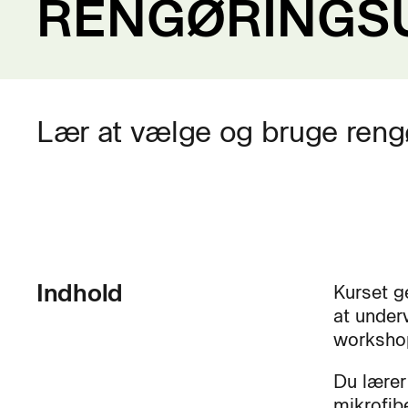
RENGØRINGS
Lær at vælge og bruge rengør
Indhold
Kurset g
at under
workshop
Du lærer
mikrofib