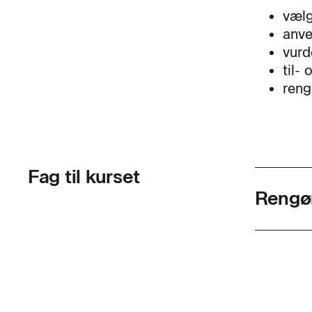
vælg
anve
vurd
til-
reng
Fag til kurset
Rengø
Skolef
Varigh