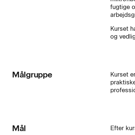
fugtige 
arbejdsg
Kurset h
og vedli
Målgruppe
Kurset e
praktisk
professi
Mål
Efter kur