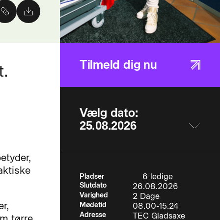
Tilmeld dig nu
t.
Vælg dato:
etyder,
aktiske
6 ledige
Pladser
Slutdato
26.08.2026
Varighed
2 Dage
r,
Mødetid
08.00-15.24
Adresse
TEC Gladsaxe
m tørre,