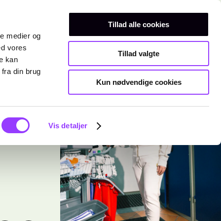
Erhvervsuddannelser
Teknisk gymnasium
Kurser
Tillad alle cookies
ale medier og
ed vores
Tillad valgte
re kan
fra din brug
Kun nødvendige cookies
Vis detaljer