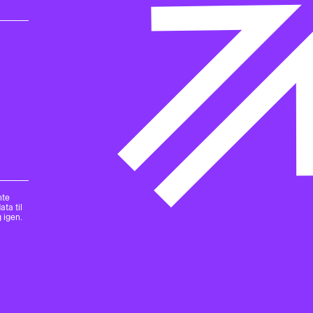
nte
ta til
 igen.