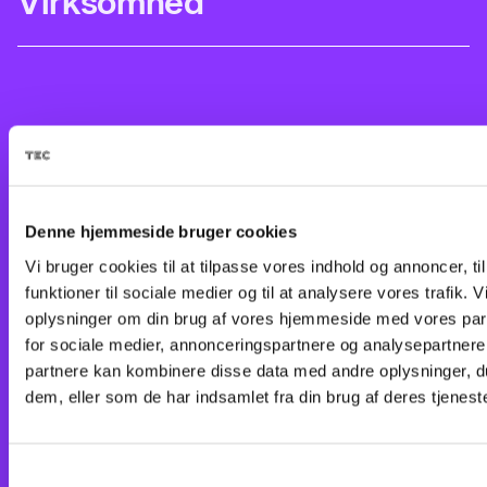
Denne hjemmeside bruger cookies
Vi bruger cookies til at tilpasse vores indhold og annoncer, til
funktioner til sociale medier og til at analysere vores trafik. 
oplysninger om din brug af vores hjemmeside med vores par
for sociale medier, annonceringspartnere og analysepartnere
Ved at tilmelde mig accepterer jeg, at TEC sender mig e-mails om
partnere kan kombinere disse data med andre oplysninger, du
relevante arrangementer og informationer om uddannelser. TEC bruger
dem, eller som de har indsamlet fra din brug af deres tjeneste
derudover data til at kvalificere og målrette markedsføring. Du kan til
enhver tid framelde dig igen.
Privatlivspolitik
Samtykkevalg