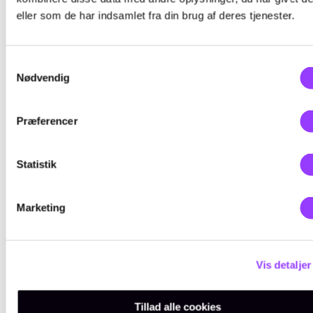
eller som de har indsamlet fra din brug af deres tjenester.
Samtykkevalg
Fag til kurset
Nødvendig
Præferencer
Rengøringsudstyr og -
metoder
Statistik
Skolefagkode
49352
Marketing
Varighed
4 dage
KONTAKT
Vis detaljer
Timer pr. dag
7,4
Kursus-
Tillad alle cookies
Indhold