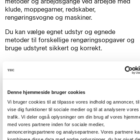
metoder og arbejdsgange ved arbejde med
klude, moppegarner, redskaber,
rengøringsvogne og maskiner.
Du kan vælge egnet udstyr og egnede
metoder til forskellige rengøringsopgaver og
bruge udstyret sikkert og korrekt.
English
After the course, you can use effective
methods and work routines when working
Denne hjemmeside bruger cookies
with cloths, mop yarns, tools, cleaning
Vi bruger cookies til at tilpasse vores indhold og annoncer, til
trolleys and machines.
vise dig funktioner til sociale medier og til at analysere vores
trafik. Vi deler også oplysninger om din brug af vores hjemm
You can choose suitable equipment and
med vores partnere inden for sociale medier,
methods for different cleaning tasks and
annonceringspartnere og analysepartnere. Vores partnere k
use the equipment safely and correctly.
kombinere disse data med andre oplysninger, du har givet d