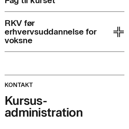
Fag til kurset
RKV før
erhvervsuddannelse for
voksne
Skolefagkode
25000
Varighed
1 dag
KONTAKT
Timer pr. dag
7,4
Kursus-
administration