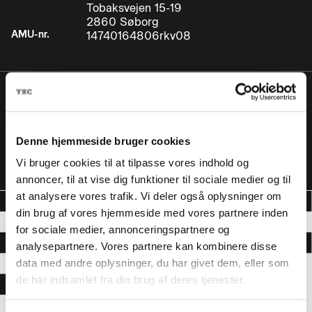
Tobaksvejen 15-19
2860 Søborg
AMU-nr.
14740164806rkv08
Pris
Inden for AMUs
0,00 DKK
målgruppe:
Denne hjemmeside bruger cookies
Uden for AMUs
524,30 DKK
målgruppe:
Vi bruger cookies til at tilpasse vores indhold og
annoncer, til at vise dig funktioner til sociale medier og til
at analysere vores trafik. Vi deler også oplysninger om
din brug af vores hjemmeside med vores partnere inden
for sociale medier, annonceringspartnere og
analysepartnere. Vores partnere kan kombinere disse
data med andre oplysninger, du har givet dem, eller som
de har indsamlet fra din brug af deres tjenester.