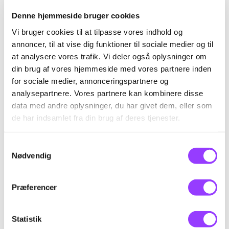
ledningsdiagrammer i arbejdet.
Denne hjemmeside bruger cookies
Vi bruger cookies til at tilpasse vores indhold og
annoncer, til at vise dig funktioner til sociale medier og til
at analysere vores trafik. Vi deler også oplysninger om
Fag til kurset
din brug af vores hjemmeside med vores partnere inden
for sociale medier, annonceringspartnere og
analysepartnere. Vores partnere kan kombinere disse
Måleteknik ved simpel
data med andre oplysninger, du har givet dem, eller som
de har indsamlet fra din brug af deres tjenester.
fejlfinding
Samtykkevalg
Nødvendig
Skolefagkode
40682
Varighed
3 dage
Præferencer
KONTAKT
Timer pr. dag
7,4
Statistik