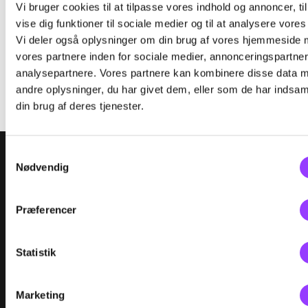
Vi bruger cookies til at tilpasse vores indhold og annoncer, til
Kontrol og fejlfinding på
vise dig funktioner til sociale medier og til at analysere vores 
Vi deler også oplysninger om din brug af vores hjemmeside
netværkssystemer
vores partnere inden for sociale medier, annonceringspartne
analysepartnere. Vores partnere kan kombinere disse data 
andre oplysninger, du har givet dem, eller som de har indsaml
Skolefagkode
49495
din brug af deres tjenester.
Varighed
2 dage
VÆLG DATO:
Samtykkevalg
Tilmeld
Timer pr. dag
7,4
Nødvendig
Indhold
Præferencer
På baggrund af fabrikantens forskrifter kan
0 ledige
Pladser
deltageren tilrettelægge og foretage et rationelt
Ingen ledige pladser!
Slutdato
03.09.2026
kontrol og fejlfindingsforløb på netværkssystemer
Statistik
Varighed
2 Dage
i køretøjer, samt udvælge og anvende egnet
Mødetid
09:00-16.24
testudstyr. Endvidere opnår deltageren kendskab
Adresse
TEC Hvidovre
Marketing
i funktionen og opbygningen af forskellige
Stamholmen 201-215