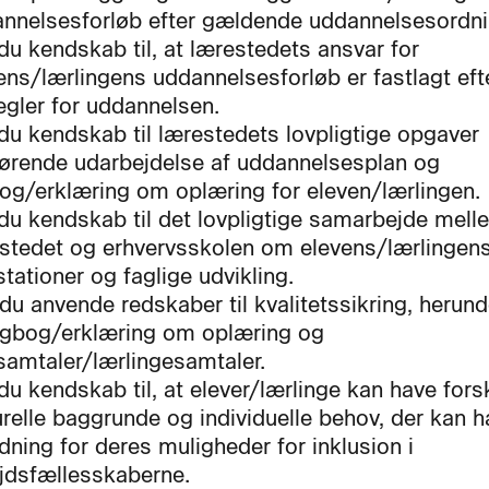
nnelsesforløb efter gældende uddannelsesordni
du kendskab til, at lærestedets ansvar for
ens/lærlingens uddannelsesforløb er fastlagt eft
egler for uddannelsen.
du kendskab til lærestedets lovpligtige opgaver
ørende udarbejdelse af uddannelsesplan og
og/erklæring om oplæring for eleven/lærlingen.
du kendskab til det lovpligtige samarbejde mell
stedet og erhvervsskolen om elevens/lærlingen
tationer og faglige udvikling.
du anvende redskaber til kvalitetssikring, herun
ogbog/erklæring om oplæring og
samtaler/lærlingesamtaler.
du kendskab til, at elever/lærlinge kan have fors
urelle baggrunde og individuelle behov, der kan 
dning for deres muligheder for inklusion i
jdsfællesskaberne.