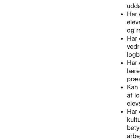
udda
Har 
elev
og r
Har 
vedr
logb
Har 
lære
præs
Kan 
af l
elev
Har 
kult
bety
arbe