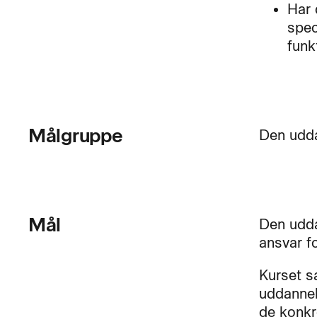
Har 
spec
funk
Målgruppe
Den udda
Mål
Den udda
ansvar f
Kurset s
uddannel
de konkr