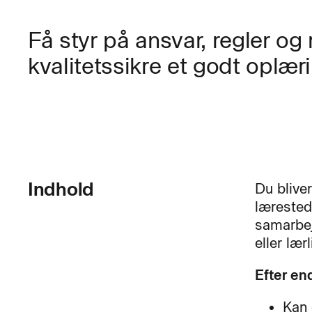
Få styr på ansvar, regler o
kvalitetssikre et godt oplæri
Indhold
Du blive
lærested
samarbej
eller lær
Efter en
Kan 