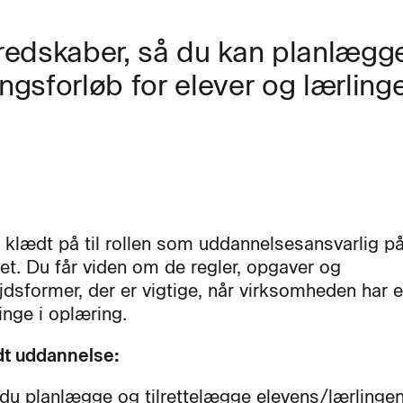
g redskaber, så du kan planlægg
ngsforløb for elever og lærlinge
r klædt på til rollen som uddannelsesansvarlig p
et. Du får viden om de regler, opgaver og
dsformer, der er vigtige, når virksomheden har e
linge i oplæring.
dt uddannelse:
du planlægge og tilrettelægge elevens/lærlinge