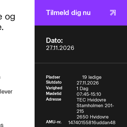
Tilmeld dig nu
e og
.
Dato:
27.11.2026
å
19 ledige
Pladser
Slutdato
27.11.2026
Varighed
1 Dag
lever
Mødetid
07:45-15:10
Adresse
TEC Hvidovre
Stamholmen 201-
215
2650 Hvidovre
AMU-nr.
14740155816uddan48
ns