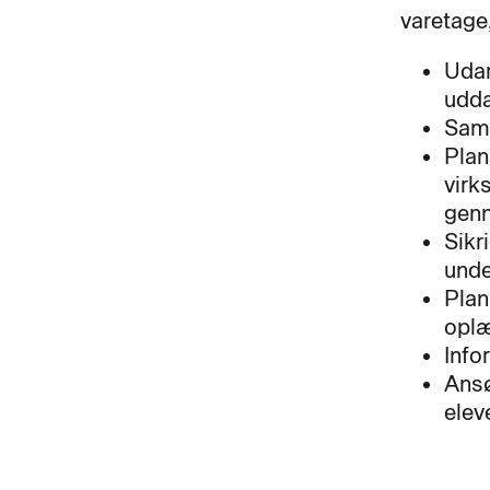
varetage,
Udar
udda
Sama
Plan
virk
gen
Sikr
unde
Plan
oplæ
Info
Ansø
elev