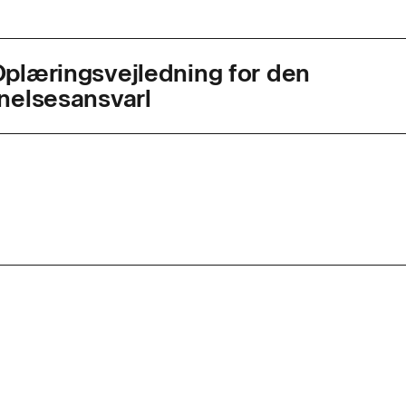
plæringsvejledning for den
nelsesansvarl
agkode
49995
ed
1 dag
r. dag
7,4
d
t uddannelse: