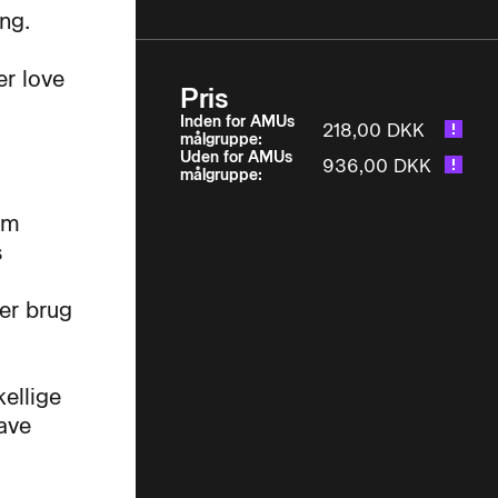
ng.
er love
Pris
Inden for AMUs
218,00 DKK
målgruppe:
Uden for AMUs
936,00 DKK
målgruppe:
em
s
der brug
kellige
have