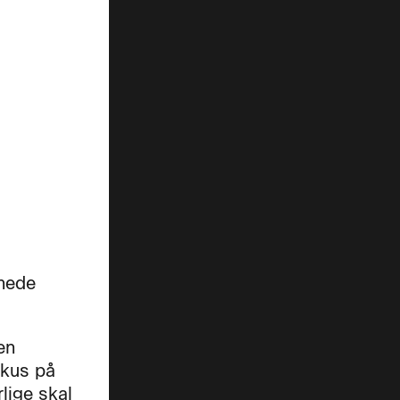
dnede
en
okus på
lige skal