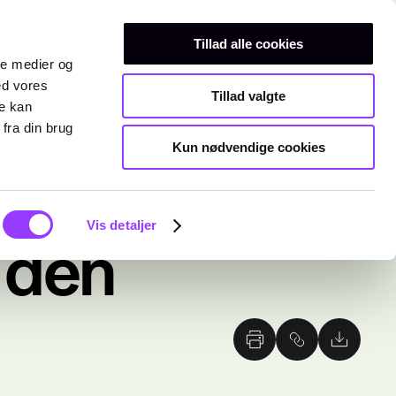
Erhvervsuddannelser
Teknisk gymnasium
Kurser
Tillad alle cookies
ale medier og
ed vores
Tillad valgte
re kan
fra din brug
Kun nødvendige cookies
Vis detaljer
 den