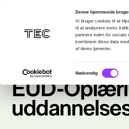
Denne hjemmeside bruger
Vi bruger cookies til at til
til at analysere vores tra
partnere inden for sociale
kombinere disse data med a
af deres tjenester.
Samtykkevalg
Nødvendig
Kurser
/
Maler
EUD-Oplærin
uddannelses