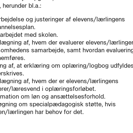
 herunder bl.a.:
bejdelse og justeringer af elevens/lærlingens
nnelsesplan.
rbejdet med skolen.
lægning af, hvem der evaluerer elevens/lærlinge
somhedens samarbejde, samt hvordan evaluerin
nemføres.
ing af, at erklæring om oplæring/logbog udfylde
rskrives.
lægning af, hvem der er elevens/lærlingens
rer/læresvend i oplæringsforløbet.
rmation om løn og ansættelsesforhold.
gning om specialpædagogisk støtte, hvis
en/lærlingen har behov for det.