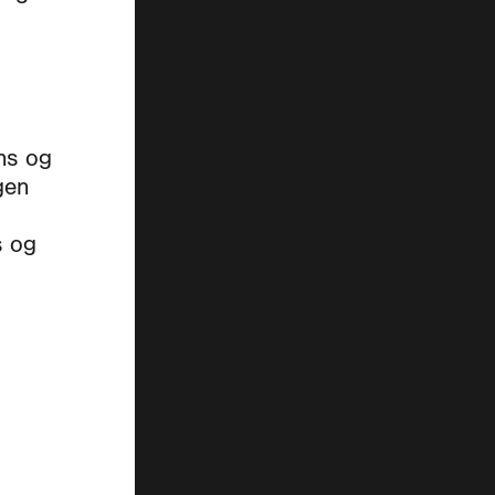
ns og
gen
s og