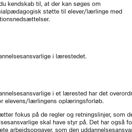
du kendskab til, at der kan søges om
ialpædagogisk støtte til elever/lærlinge med
tionsnedsættelser.
nnelsesansvarlige i lærestedet.
nnelsesansvarlige i et lærested har det overor
or elevens/lærlingens oplæringsforløb.
ætter fokus på de regler og retningslinjer, som d
sesansvarlige skal have styr på. Det har også f
ete arbejdsopgaver, som den uddannelsesansvar