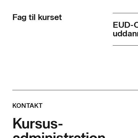
Fag til kurset
EUD-O
uddan
Skolef
Varigh
Timer p
Indhol
KONTAKT
Efter end
Kursus-
administration