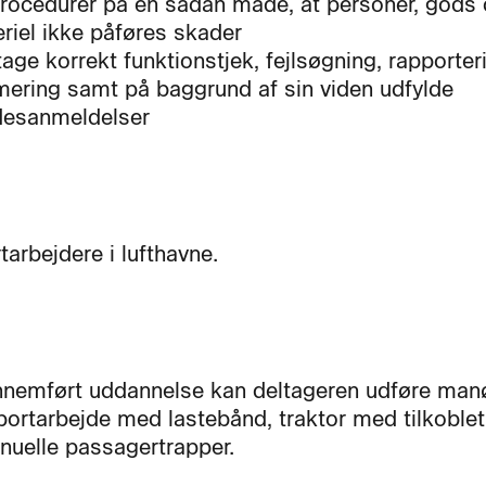
rocedurer på en sådan måde, at personer, gods
riel ikke påføres skader
tage korrekt funktionstjek, fejlsøgning, rapporter
mering samt på baggrund af sin viden udfylde
desanmeldelser
tarbejdere i lufthavne.
nnemført uddannelse kan deltageren udføre man
portarbejde med lastebånd, traktor med tilkoblet
uelle passagertrapper.