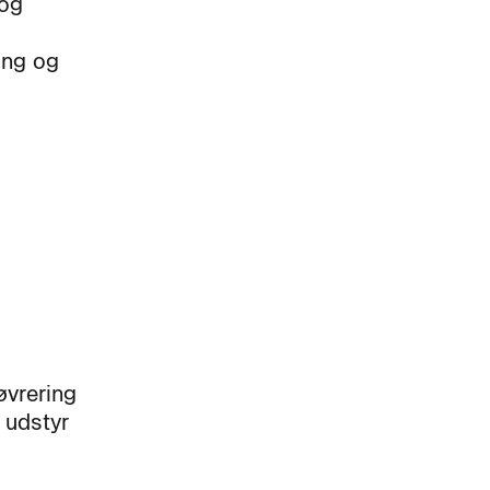
 og
ing og
øvrering
 udstyr