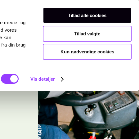
Erhvervsuddannelser
Teknisk gymnasium
Kurser
Tillad alle cookies
ale medier og
ed vores
Tillad valgte
re kan
fra din brug
Kun nødvendige cookies
Vis detaljer