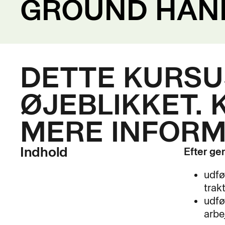
GROUND HAN
DETTE KURSUS
ØJEBLIKKET. 
MERE INFORM
Indhold
Efter ge
udfø
trak
udfø
arbe