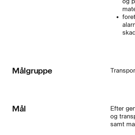
og p
mate
fore
alar
ska
Målgruppe
Transpor
Mål
Efter ge
og trans
samt man