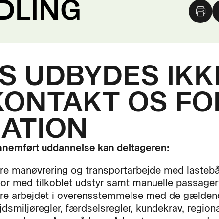
DLING
 UDBYDES IKKE
KONTAKT OS FO
ATION
nnemført uddannelse kan deltageren:
re manøvrering og transportarbejde med lasteb
tor med tilkoblet udstyr samt manuelle passager
re arbejdet i overensstemmelse med de gælden
jdsmiljøregler, færdselsregler, kundekrav, regiona