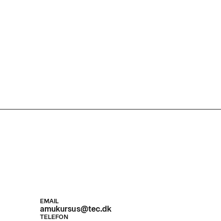
EMAIL
amukursus@tec.dk
TELEFON