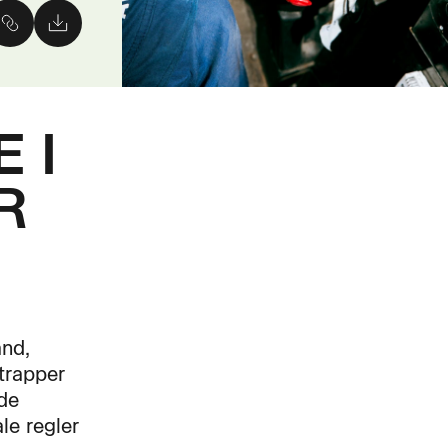
 I
R
ånd,
trapper
de
le regler