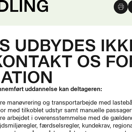
DLING
 UDBYDES IKKE
KONTAKT OS FO
ATION
nnemført uddannelse kan deltageren:
re manøvrering og transportarbejde med lasteb
tor med tilkoblet udstyr samt manuelle passager
re arbejdet i overensstemmelse med de gælden
jdsmiljøregler, færdselsregler, kundekrav, regiona