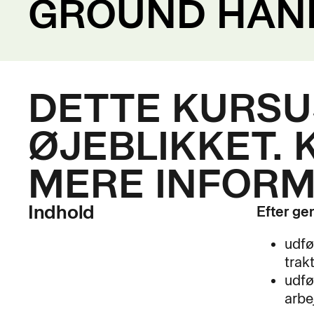
GROUND HAN
DETTE KURSUS
ØJEBLIKKET. 
MERE INFORM
Indhold
Efter ge
udfø
trak
udfø
arbe