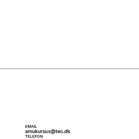
EMAIL
amukursus@tec.dk
TELEFON