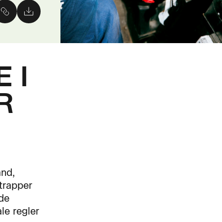
 I
R
ånd,
trapper
de
le regler