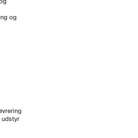
 og
ing og
øvrering
 udstyr