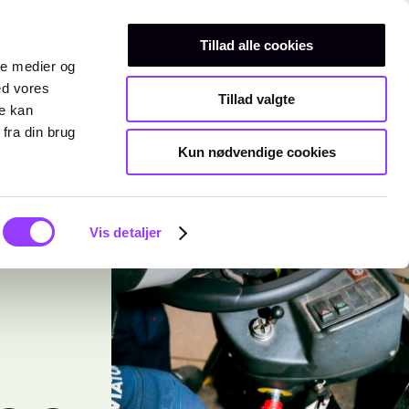
Erhvervsuddannelser
Teknisk gymnasium
Kurser
Tillad alle cookies
ale medier og
ed vores
Tillad valgte
re kan
fra din brug
Kun nødvendige cookies
Vis detaljer