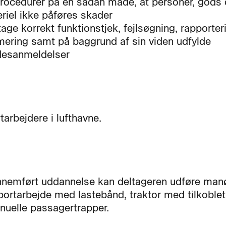
rocedurer på en sådan måde, at personer, gods
riel ikke påføres skader
tage korrekt funktionstjek, fejlsøgning, rapporter
mering samt på baggrund af sin viden udfylde
desanmeldelser
tarbejdere i lufthavne.
nnemført uddannelse kan deltageren udføre man
portarbejde med lastebånd, traktor med tilkoblet
uelle passagertrapper.