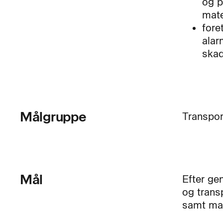
og p
mate
fore
alar
ska
Målgruppe
Transpor
Mål
Efter ge
og trans
samt man