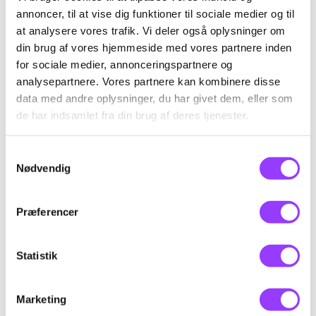
Deltageren kan foretage korrekt transport til
annoncer, til at vise dig funktioner til sociale medier og til
at analysere vores trafik. Vi deler også oplysninger om
og fra flyside samt foretage korrekt lastning
din brug af vores hjemmeside med vores partnere inden
og losning af enhedslaster i fly ved hjælp af
for sociale medier, annonceringspartnere og
relevant udstyr.
analysepartnere. Vores partnere kan kombinere disse
data med andre oplysninger, du har givet dem, eller som
de har indsamlet fra din brug af deres tjenester.
Samtykkevalg
Nødvendig
Præferencer
KONTAKT
Statistik
Kursus-
administration
Marketing