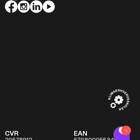
CVR
EAN
20578912
5798000553491