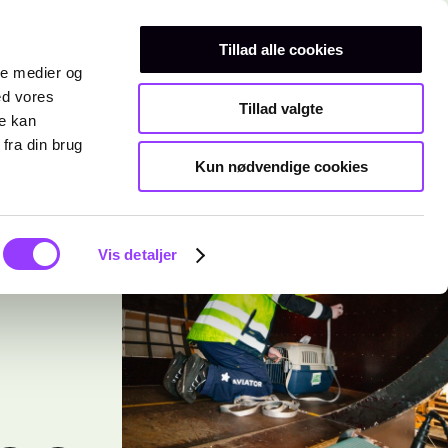
Erhvervsuddannelser
Teknisk gymnasium
Kurser
Tillad alle cookies
ale medier og
ed vores
Tillad valgte
re kan
fra din brug
Kun nødvendige cookies
Vis detaljer