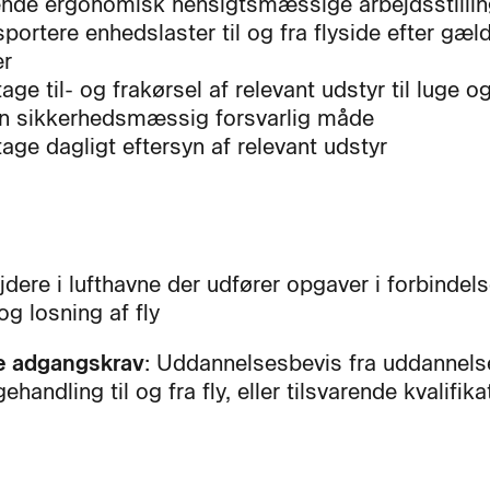
nde ergonomisk hensigtsmæssige arbejdsstillin
sportere enhedslaster til og fra flyside efter gæ
er
tage til- og frakørsel af relevant udstyr til luge o
n sikkerhedsmæssig forsvarlig måde
tage dagligt eftersyn af relevant udstyr
dere i lufthavne der udfører opgaver i forbinde
og losning af fly
e adgangskrav
: Uddannelsesbevis fra uddannel
handling til og fra fly, eller tilsvarende kvalifika