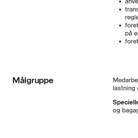
anve
tran
regl
fore
på e
fore
Målgruppe
Medarbej
lastning 
Speciell
og bagage