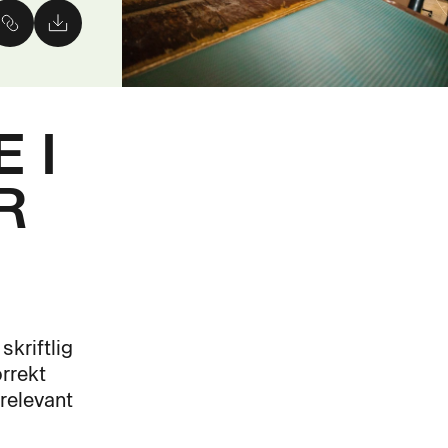
 I
R
kriftlig
rrekt
 relevant