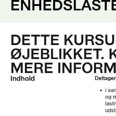
ENHEDSLASTER
DETTE KURSUS
ØJEBLIKKET. 
MERE INFORM
Indhold
Deltager
i sa
og m
last
udst