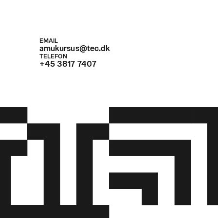
EMAIL
amukursus@tec.dk
TELEFON
+45 3817 7407