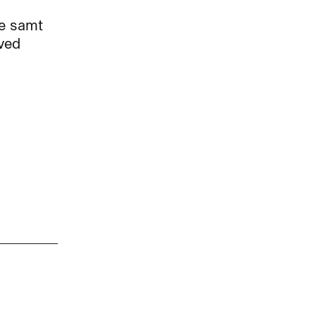
de samt
 ved