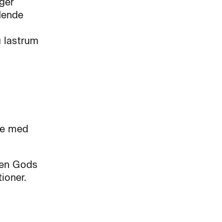
ger
ldende
g lastrum
lse med
sen Gods
tioner.