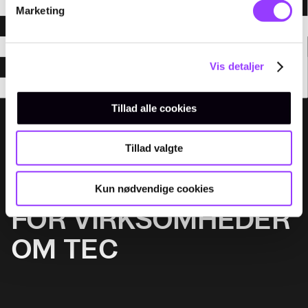
Marketing
Vis detaljer
Tillad alle cookies
Menu
Tillad valgte
UDDANNELSER
KURSER
Kun nødvendige cookies
FOR VIRKSOMHEDER
OM TEC