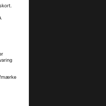
kort.
A
er
varing
 afmærke