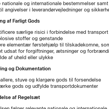
e nationale og internationale bestemmelser samt 
il angivelser i leverandørvejledninger og sikkerh
ng af Farligt Gods
tificere særlige risici i forbindelse med transport
losive stoffer og genstande
re elementær førstehjælp til tilskadekomne, so
t udsat for forgiftninger, ætsninger og forbrændi
ælde af uheld eller ulykke
ring og Dokumentation
llere, stuve og klargøre gods til forsendelse
rke gods og udfylde transportdokumenter
else af Regelsæt
sen følger relevante nationale og internationale