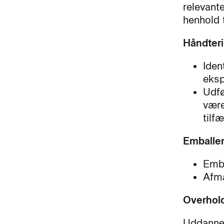
relevant
henhold t
Håndteri
Iden
eksp
Udfø
være
tilf
Emballe
Emba
Afmæ
Overhold
Uddannel