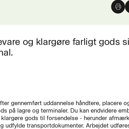
bevare og klargøre farligt gods s
nal.
fter gennemført uddannelse håndtere, placere o
gods på lagre og terminaler. Du kan endvidere emb
 klargøre gods til forsendelse - herunder afmær
g udfylde transportdokumenter. Arbejdet udføres