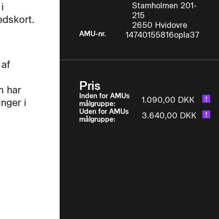
i
Stamholmen 201-
215
edskort.
2650 Hvidovre
AMU-nr.
14740155816opla37
 af
Pris
m har
Inden for AMUs
1.090,00 DKK
nger i
målgruppe:
Uden for AMUs
3.640,00 DKK
målgruppe: