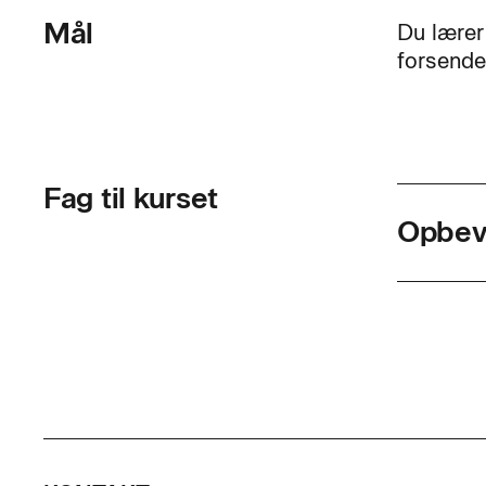
Mål
Du lærer 
forsendel
Fag til kurset
Opbeva
Skolef
Varigh
Timer p