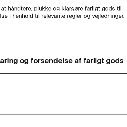
at håndtere, plukke og klargøre farligt gods til
se i henhold til relevante regler og vejledninger.
ring og forsendelse af farligt gods
agkode
46946
ed
5 dage
r. dag
7,4