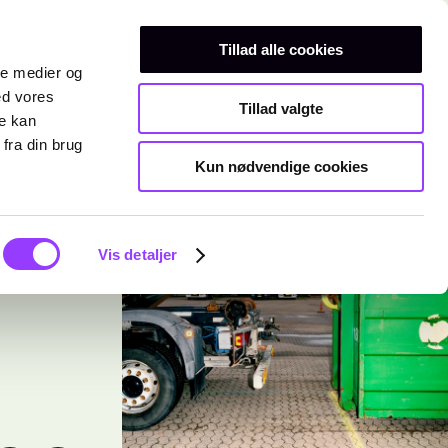
Erhvervsuddannelser
Teknisk gymnasium
Kurser
Tillad alle cookies
ale medier og
ed vores
Tillad valgte
re kan
fra din brug
Kun nødvendige cookies
Vis detaljer