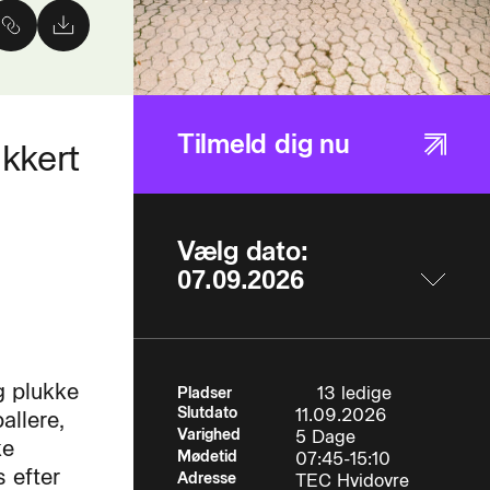
Tilmeld dig nu
ikkert
Vælg dato:
g plukke
13 ledige
Pladser
Slutdato
11.09.2026
allere,
Varighed
5 Dage
ke
Mødetid
07:45-15:10
 efter
Adresse
TEC Hvidovre