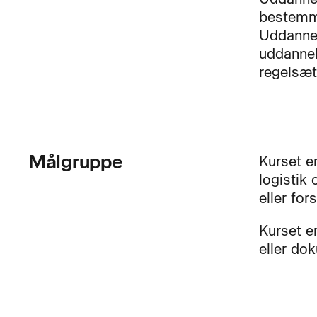
bestemme
Uddannel
uddannel
regelsæt
Målgruppe
Kurset er
logistik
eller for
Kurset e
eller do