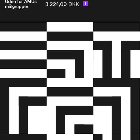
Uden for AMUs
3.224,00 DKK
målgruppe:
• Optimal emballering
• Stuvning i bure og på paller
• Risici ved lad og rampe arbejde Deltageren kan
ved lastning og losning medvirke til at sikre en
både økonomisk og bæredygtig løsning ved:
• Valg af emballager og fyldstoffer
• Optimal udnyttelse af lastvolumen og
prioritering af aflæsningsrækkefølge.