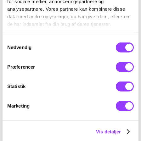
korrekt og håndtere emballage på en måde,
for sociale medier, annonceringspartnere og
analysepartnere. Vores partnere kan kombinere disse
der støtter både lagerets drift og
data med andre oplysninger, du har givet dem, eller som
virksomhedens grønne ansvar.
de har indsamlet fra din brug af deres tjenester.
Samtykkevalg
Nødvendig
Fag til kurset
Præferencer
Emballage, anvendelse og
Statistik
bortskaffelse ved lagerar
Marketing
Skolefagkode
20926
Optimal lastning og losning
på lagre og terminaler
Varighed
2,5 dage
Vis detaljer