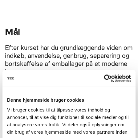
Mål
Efter kurset har du grundlæggende viden om
indkøb, anvendelse, genbrug, separering og
bortskaffelse af emballager på et moderne
lager.
Du kan medvirke til optimal anvendelse af
emballage og tage hensyn til
Denne hjemmeside bruger cookies
ressourceforbrug ud fra et
bæredygtighedsperspektiv.
Vi bruger cookies til at tilpasse vores indhold og
annoncer, til at vise dig funktioner til sociale medier og til
Du bliver bedre til at vælge den rette
at analysere vores trafik. Vi deler også oplysninger om
emballage, bruge emballagemaskiner
din brug af vores hjemmeside med vores partnere inden