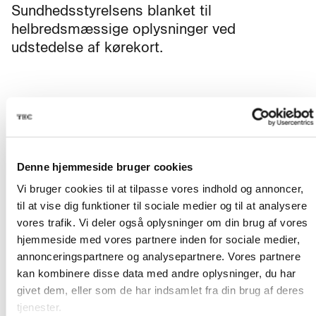
Sundhedsstyrelsens blanket til
helbredsmæssige oplysninger ved
udstedelse af kørekort.
Mål
Denne hjemmeside bruger cookies
Efter kurset kan du føre og betjene
Vi bruger cookies til at tilpasse vores indhold og annoncer,
selvkørende gaffelstablere sikkert og
til at vise dig funktioner til sociale medier og til at analysere
forsvarligt.
vores trafik. Vi deler også oplysninger om din brug af vores
hjemmeside med vores partnere inden for sociale medier,
Du kan også udføre daglig vedligeholdelse
annonceringspartnere og analysepartnere. Vores partnere
og eftersyn, så du er klar til at arbejde
kan kombinere disse data med andre oplysninger, du har
professionelt med intern transport,
givet dem, eller som de har indsamlet fra din brug af deres
lagerarbejde og godshåndtering.
tjenester.