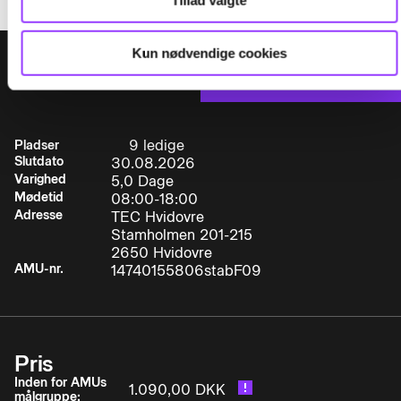
Tillad valgte
Varighed
5,0 dage
Kun nødvendige cookies
VÆLG DATO:
Tilmeld
Timer pr. dag
7,4
Indhold
Deltageren kan efter endt uddannelse føre og
9 ledige
Pladser
Slutdato
30.08.2026
betjene minimum fire forskellige typer
Varighed
5,0 Dage
selvkørende gaffelstablere med forskellig
Mødetid
08:00-18:00
opbygning og udstyr efter gældende
Adresse
TEC Hvidovre
sikkerhedsbestemmelser ved transport af
Stamholmen 201-215
varierede godstyper i reolgange, snævre rum og
2650 Hvidovre
lagerhaller i overensstemmelse med
AMU-nr.
14740155806stabF09
færdselslovens krav. Deltageren kan:
Pris
• Foretage korrekt stuvning, optagning og
Inden for AMUs
1.090,00 DKK
afsætning af forskelligt gods i forskellige højder i
målgruppe: