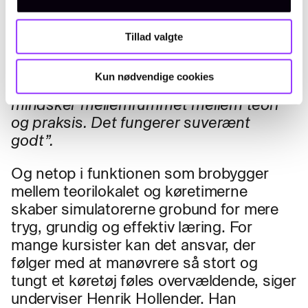
enig i:
“I simulatoren kan jeg øve mig, og
hvis jeg kommer til at lave en fejl, sker
Tillad valgte
der ikke nogen skade,”
fremhæver han.
Phillip Christiansen stemmer i:
Kun nødvendige cookies
“Simulatorerne er et redskab, der
mindsker mellemrummet mellem teori
og praksis. Det fungerer suverænt
godt”.
Og netop i funktionen som brobygger
mellem teorilokalet og køretimerne
skaber simulatorerne grobund for mere
tryg, grundig og effektiv læring. For
mange kursister kan det ansvar, der
følger med at manøvrere så stort og
tungt et køretøj føles overvældende, siger
underviser Henrik Hollender. Han