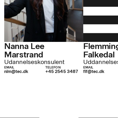
Nanna Lee
Flemmin
Marstrand
Falkedal
Udannelseskonsulent
Uddannelse
EMAIL
TELEFON
EMAIL
nlm@tec.dk
+45 2545 3487
flf@tec.dk