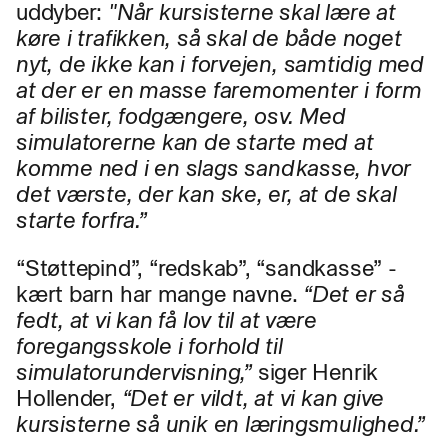
uddyber:
"Når kursisterne skal lære at
køre i trafikken, så skal de både noget
nyt, de ikke kan i forvejen, samtidig med
at der er en masse faremomenter i form
af bilister, fodgængere, osv. Med
simulatorerne kan de starte med at
komme ned i en slags sandkasse, hvor
det værste, der kan ske, er, at de skal
starte forfra.”
“Støttepind”, “redskab”, “sandkasse” -
kært barn har mange navne.
“Det er så
fedt, at vi kan få lov til at være
foregangsskole i forhold til
simulatorundervisning,”
siger Henrik
Hollender,
“
Det er vildt, at vi kan give
kursisterne så unik en læringsmulighed.”