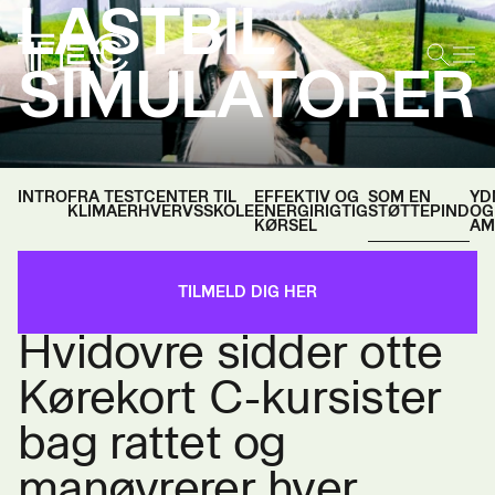
LASTBIL
SIMULATORER
INTRO
FRA TESTCENTER TIL
EFFEKTIV OG
SOM EN
YD
KLIMAERHVERVSSKOLE
ENERGIRIGTIG
STØTTEPIND
OG
KØRSEL
AM
I en lille blå bygning i
TILMELD DIG HER
Hvidovre sidder otte
Kørekort C-kursister
bag rattet og
manøvrerer hver