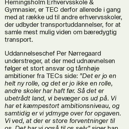
Herningsholm Erhvervsskole &
Gymnasier, er TEC derfor allerede i gang
med at række ud til andre erhvervsskoler,
der udbyder transportuddannelser, for at
samle mest mulig viden om bæredygtig
transport.
Uddannelseschef Per Nørregaard
understreger, at der med udnævnelsen
følger et stort ansvar og tårnhøje
ambitioner fra TECs side:
”Det er jo en
helt ny rolle, og det er jo ikke en rolle,
andre skoler har haft før. Så det er
ubetrådt land, vi bevæger os ud på. Vi
har et kæmpestort ambitionsniveau, og
samtidig er vi ydmyge over for opgaven.
Vi ved, at der er store forventninger til
os. Det har vi også til os selv,”
siger han.