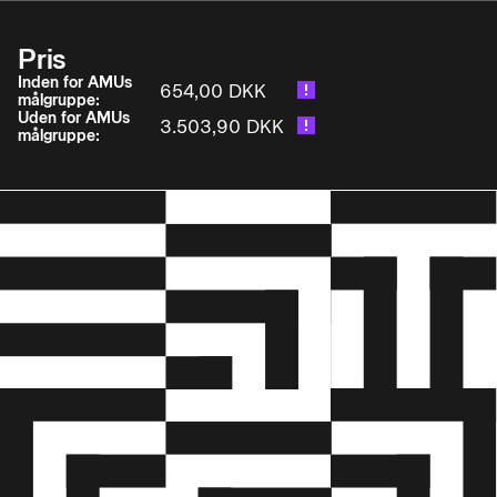
• og arbejdsmiljøbestemmelser
Pris
• Give førstehjælp og kan hjælpe ved almindelige
forekommende ulykker, brand og ved pludselige
Inden for AMUs
654,00 DKK
målgruppe:
sygdomme.
Uden for AMUs
3.503,90 DKK
målgruppe: