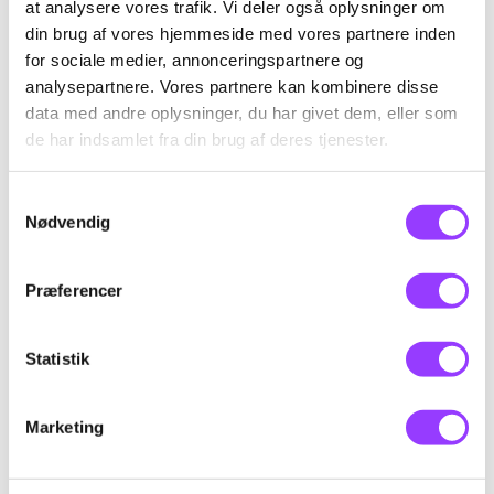
at analysere vores trafik. Vi deler også oplysninger om
Arbejdsulykker og adfærd i
din brug af vores hjemmeside med vores partnere inden
nødsituationer
for sociale medier, annonceringspartnere og
analysepartnere. Vores partnere kan kombinere disse
data med andre oplysninger, du har givet dem, eller som
Skolefagkode
45083
de har indsamlet fra din brug af deres tjenester.
Varighed
3 dage
Samtykkevalg
Nødvendig
KONTAKT
Timer pr. dag
7,4
Kursus-
Præferencer
Indhold
administration
Efter gennemført uddannelse har deltageren
Statistik
opnået viden om:
Marketing
• Hvilke typer af arbejdsulykker der optræder
hyppigst indenfor transportområdet med store
EMAIL