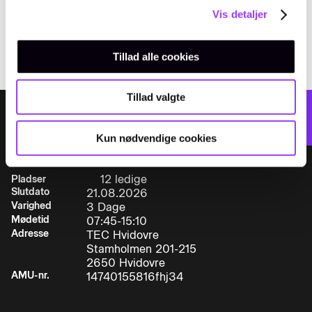
amukursus@tec.dk
køretøjer
Vis detaljer
TELEFON
+45 3817 7407
• Ulykkesstatistik
Tillad alle cookies
• Kendskab til menneskelige, materielle og
økonomiske følger af ulykker
Tillad valgte
VÆLG DATO:
Tilmeld
• Kendskab til forebyggelse af arbejdsulykker,
Kun nødvendige cookies
herunder værnemidlerDeltageren kan på
baggrund af denne viden:
12 ledige
Pladser
Slutdato
21.08.2026
Varighed
3 Dage
• Forebygge ulykker i virksomheden, i eller ved
Mødetid
07:45-15:10
Adresse
TEC Hvidovre
køretøjet, samt ved brug af hjælpeudstyr
Stamholmen 201-215
2650 Hvidovre
• Udvise korrekt sikkerhedsmæssig adfærd i
AMU-nr.
14740155816fhj34
henhold til gældende sikkerheds