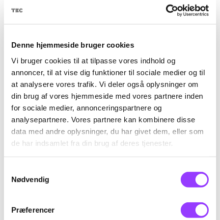
Du bliver også orienteret om førstehjælp ved
el-ulykker, så du kan handle mere sikkert og
ansvarligt i arbejdet nær elektriske
Denne hjemmeside bruger cookies
installationer på maskinanlæg.
Vi bruger cookies til at tilpasse vores indhold og
annoncer, til at vise dig funktioner til sociale medier og til
at analysere vores trafik. Vi deler også oplysninger om
din brug af vores hjemmeside med vores partnere inden
for sociale medier, annonceringspartnere og
Fag til kurset
analysepartnere. Vores partnere kan kombinere disse
data med andre oplysninger, du har givet dem, eller som
de har indsamlet fra din brug af deres tjenester.
Sikkerhed ved arbejde nær
elektrisk installation
Samtykkevalg
Nødvendig
Skolefagkode
40894
Præferencer