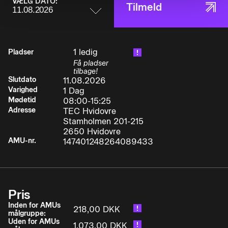
VÆLG DATO:
Tilmeld
1 ledig
Pladser
Få pladser
tilbage!
Slutdato
11.08.2026
Varighed
1 Dag
Mødetid
08:00-15:25
Adresse
TEC Hvidovre
Stamholmen 201-215
2650 Hvidovre
AMU-nr.
147401248264089433
Pris
Inden for AMUs
218,00 DKK
målgruppe:
Uden for AMUs
1.073,00 DKK