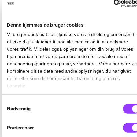
Varighed
5 dage
KONTAKT
Denne hjemmeside bruger cookies
Timer pr. dag
7,4
Vi bruger cookies til at tilpasse vores indhold og annoncer, til
Kursus-
at vise dig funktioner til sociale medier og til at analysere
Indhold
vores trafik. Vi deler også oplysninger om din brug af vores
administration
Efter gennemført kursus kan du:
hjemmeside med vores partnere inden for sociale medier,
annonceringspartnere og analysepartnere. Vores partnere k
kombinere disse data med andre oplysninger, du har givet
dem, eller som de har indsamlet fra din brug af deres
• Udføre håndtering med en industrirobot med
tjenester.
relevant periferiudstyr i forbindelse med et
automatiseret produktionsforløb.
EMAIL
amukursus@tec.dk
Samtykkevalg
TELEFON
Nødvendig
• Oprette array/felter til palletering.
+45 3817 7407
• Udføre arbejdet i overensstemmelse med
Præferencer
relevante krav og procedurer for sikkerhed og