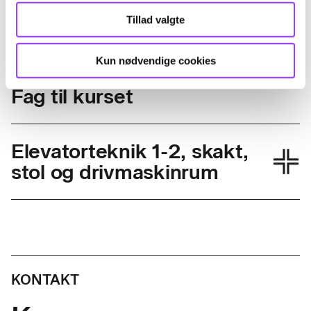
med tekniske opgaver i elevatorbranchen.
Tillad valgte
Kun nødvendige cookies
Fag til kurset
Elevatorteknik 1-2, skakt,
stol og drivmaskinrum
Skolefagkode
49573
Varighed
5 dage
KONTAKT
Timer pr. dag
7,4