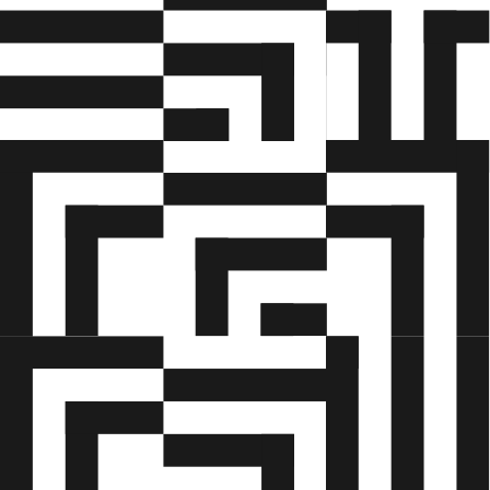
• de sikkerheds
• og miljømæssige krav, der stilles ved
udførelsen af arbejde på elevatorskakt, -stol og
maskinrum.
• sikkerhed i forbindelse med arbejde i højde,
arbejde under hængende byrder og
klemningsfarer.
• hvordan man anmelder anlægsverifikation til
relevante myndigheder.