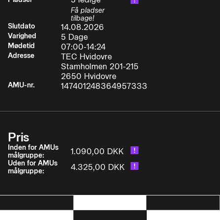
Få pladser
• udføre vedligehold, fejlsøgning og fejlretning og
tilbage!
Slutdato
14.08.2026
på skaktens komponenter samt opmåle en skakt
Varighed
5 Dage
og anvende opmålingerne til udskiftning af
Mødetid
07:00-14:24
komponenter.
Adresse
TEC Hvidovre
Stamholmen 201-215
• fejlrette og indjustere dragerparti ud fra en
2650 Hvidovre
konstruktionstegning og drivmaskineri ud fra en
AMU-nr.
147401248364957333
arrangementstegning samt udskifte og justere
dørlåse og hastighedsbegrænser.
• udføre opsætning og grundlæggende
Pris
fejlsøgning på elevatoralarmer m.v.
Inden for AMUs
1.090,00 DKK
målgruppe:
Uden for AMUs
• medvirke til opstillingskontrol og periodisk
4.325,00 DKK
målgruppe:
besigtigelse af elevatoranlæg.Deltageren kan i
den forbindelse anvende sin opnåede viden om: