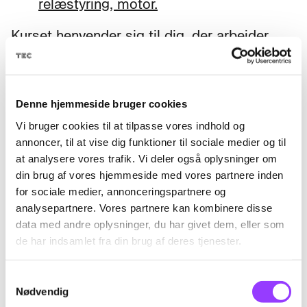
relæstyring, motor.
Kurset henvender sig til dig, der arbejder
med eller ønsker at arbejde med service og
vedligehold i elevatorbranchen.
Denne hjemmeside bruger cookies
Vi bruger cookies til at tilpasse vores indhold og
annoncer, til at vise dig funktioner til sociale medier og til
Mål
at analysere vores trafik. Vi deler også oplysninger om
din brug af vores hjemmeside med vores partnere inden
for sociale medier, annonceringspartnere og
Efter kurset kan du medvirke ved service-
analysepartnere. Vores partnere kan kombinere disse
og vedligeholdelsesopgaver på elevatorer,
data med andre oplysninger, du har givet dem, eller som
rulletrapper og rullefortove.
de har indsamlet fra din brug af deres tjenester.
Du har kendskab til national lovgivning og
internationale standarder for forskellige
Samtykkevalg
Nødvendig
typer elevatorer, rulletrapper og rullefortove.