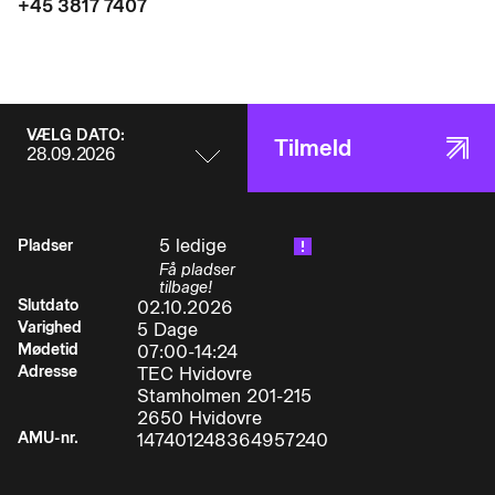
+45 3817 7407
• læse og anvende den tekniske dokumentation
som hører til et elevatoranlæg fx konstruktions
• og el-diagrammer
VÆLG DATO:
Tilmeld
• tilpasse/opdatere den til anlægget tilhørende
tekniske dokumentation.
• anvende personlige sikkerheds
5 ledige
Pladser
Få pladser
• og værnemidler korrekt.
tilbage!
Slutdato
02.10.2026
Varighed
5 Dage
• anvende relevant måleudstyr til fejlsøgning på
Mødetid
07:00-14:24
elektriske og elektroniske
Adresse
TEC Hvidovre
komponenter.Deltageren kan i den forbindelse
Stamholmen 201-215
anvende sin opnåede viden om:
2650 Hvidovre
AMU-nr.
147401248364957240