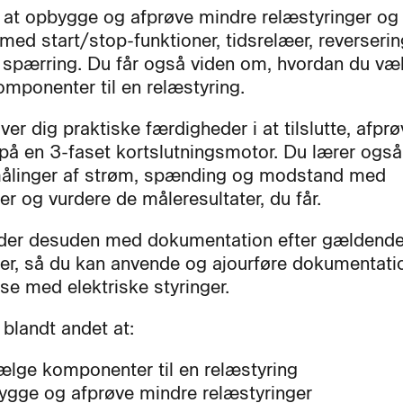
 at opbygge og afprøve mindre relæstyringer og
 med start/stop-funktioner, tidsrelæer, reverseri
 spærring. Du får også viden om, hvordan du væ
omponenter til en relæstyring.
ver dig praktiske færdigheder i at tilslutte, afpr
e på en 3-faset kortslutningsmotor. Du lærer også
ålinger af strøm, spænding og modstand med
er og vurdere de måleresultater, du får.
der desuden med dokumentation efter gældend
er, så du kan anvende og ajourføre dokumentatio
se med elektriske styringer.
 blandt andet at:
lge komponenter til en relæstyring
gge og afprøve mindre relæstyringer