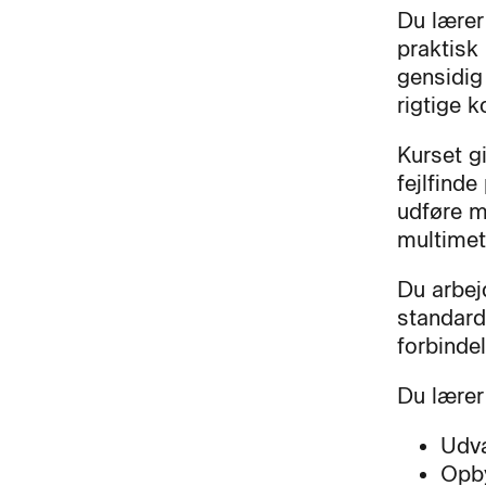
Du lærer
praktisk
gensidig
rigtige k
Kurset gi
fejlfind
udføre m
multimet
Du arbej
standard
forbindel
Du lærer
Udvæ
Opby