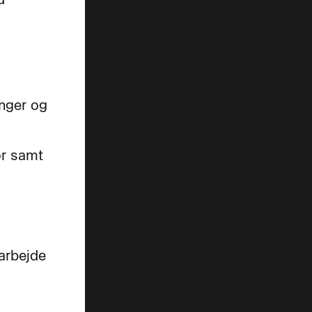
inger og
or samt
arbejde