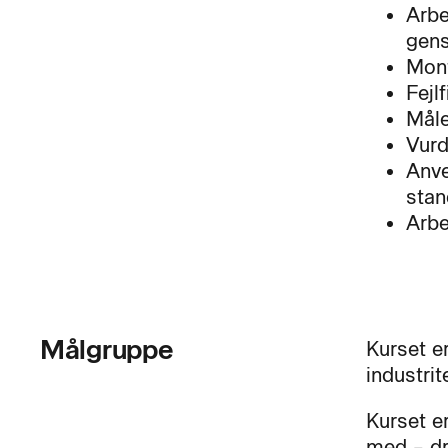
Arbe
gens
Mont
Fejl
Måle
Vurd
Anve
stan
Arbe
Målgruppe
Kurset er
industrit
Kurset er
med – dr