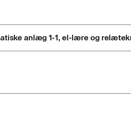
tiske anlæg 1-1, el-lære og relætek
agkode
49416
ed
5 dage
r. dag
7,4
d
n kan opbygge og afprøve mindre relæstyringer, udføre 
spænding og modstand på elektriske kredsløb samt tilsl
otor og fejlfinde på disse.Det betyder at deltageren: