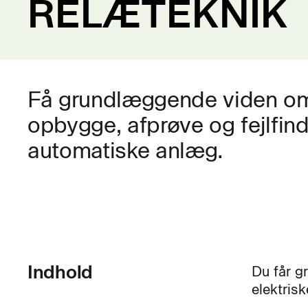
RELÆTEKNIK
Få grundlæggende viden om 
opbygge, afprøve og fejlfind
automatiske anlæg.
Indhold
Du får g
elektris