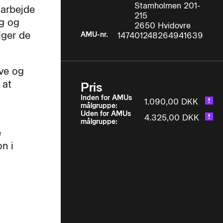
Stamholmen 201-
 arbejde
215
ng og
2650 Hvidovre
lger de
AMU-nr.
147401248264941639
øve og
 at
Pris
Inden for AMUs
1.090,00 DKK
målgruppe:
Uden for AMUs
4.325,00 DKK
målgruppe:
e
n i