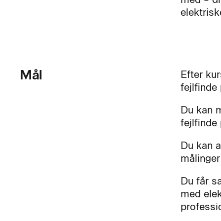
elektrisk
Mål
Efter ku
fejlfinde
Du kan m
fejlfind
Du kan a
målinger
Du får s
med elek
professi