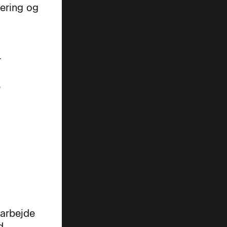
sering og
r
e
 arbejde
d