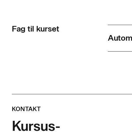
Fag til kurset
Automa
Skolef
Varigh
Timer p
Indhol
KONTAKT
Deltagere
Kursus-
af strøm, 
trefaset m