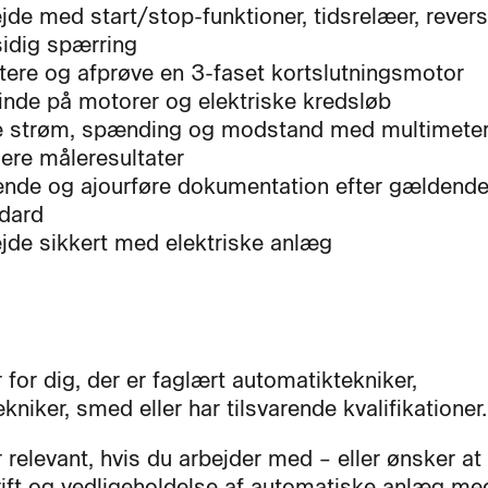
jde med start/stop-funktioner, tidsrelæer, rever
idig spærring
ere og afprøve en 3-faset kortslutningsmotor
finde på motorer og elektriske kredsløb
 strøm, spænding og modstand med multimete
ere måleresultater
nde og ajourføre dokumentation efter gældend
dard
jde sikkert med elektriske anlæg
 for dig, der er faglært automatiktekniker,
ekniker, smed eller har tilsvarende kvalifikationer.
 relevant, hvis du arbejder med – eller ønsker at
ift og vedligeholdelse af automatiske anlæg me