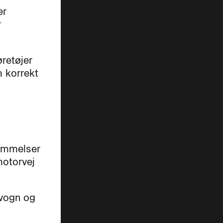
er
r
øretøjer
m korrekt
temmelser
motorvej
svogn og