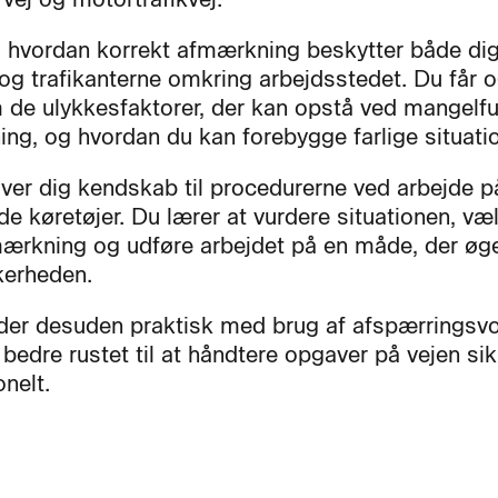
, hvordan korrekt afmærkning beskytter både dig
 og trafikanterne omkring arbejdsstedet. Du får 
 de ulykkesfaktorer, der kan opstå ved mangelfu
ng, og hvordan du kan forebygge farlige situatio
iver dig kendskab til procedurerne ved arbejde p
de køretøjer. Du lærer at vurdere situationen, væ
mærkning og udføre arbejdet på en måde, der øg
kkerheden.
der desuden praktisk med brug af afspærringsv
 bedre rustet til at håndtere opgaver på vejen si
nelt.