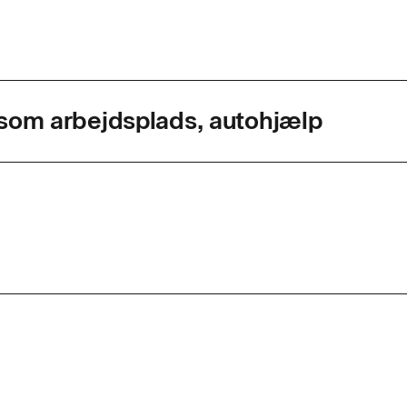
som arbejdsplads, autohjælp
agkode
47796
ed
1 dag
r. dag
7,4
d
n har kendskab til de grundlæggende bestemmelser ve
g i forbindelse med arbejde på havarerede køretøjer på
afikvej, som f.eks. sikkerhed, lovgivning og vejregler. De