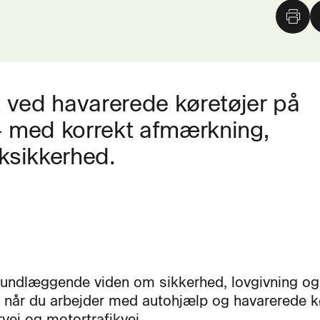
ert ved havarerede køretøjer på
– med korrekt afmærkning,
iksikkerhed.
rundlæggende viden om sikkerhed, lovgivning og
r, når du arbejder med autohjælp og havarerede k
vej og motortrafikvej.