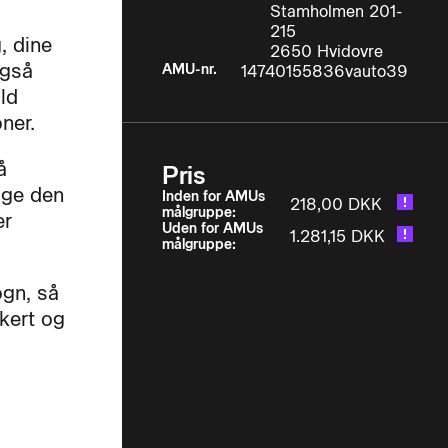
Stamholmen 201-
215
, dine
2650 Hvidovre
også
AMU-nr.
14740155836vauto39
ld
ner.
å
Pris
lge den
Inden for AMUs
218,00 DKK
målgruppe:
er
Uden for AMUs
1.281,15 DKK
målgruppe:
ogn, så
kkert og