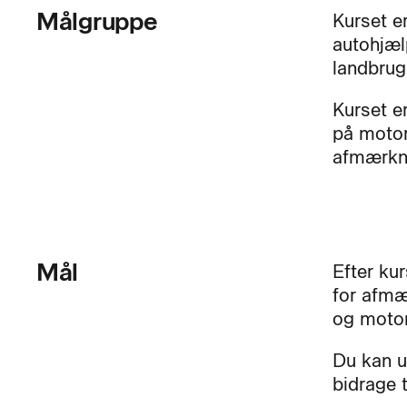
Målgruppe
Kurset er
autohjæl
landbrug
Kurset e
på motor
afmærkni
Mål
Efter ku
for afmæ
og motor
Du kan u
bidrage 