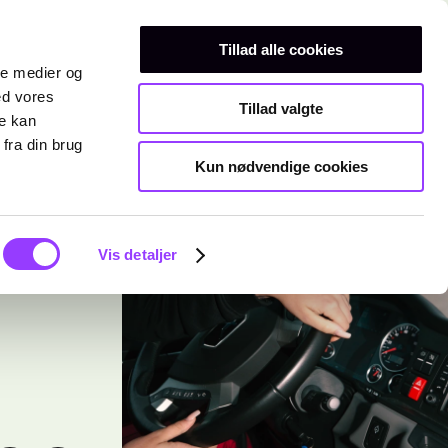
Erhvervsuddannelser
Teknisk gymnasium
Kurser
Tillad alle cookies
ale medier og
ed vores
Tillad valgte
re kan
fra din brug
Kun nødvendige cookies
Vis detaljer