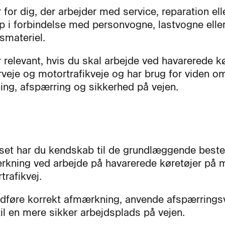
 for dig, der arbejder med service, reparation ell
p i forbindelse med personvogne, lastvogne elle
smateriel.
r relevant, hvis du skal arbejde ved havarerede k
veje og motortrafikveje og har brug for viden o
ng, afspærring og sikkerhed på vejen.
rset har du kendskab til de grundlæggende bes
rkning ved arbejde på havarerede køretøjer på 
trafikvej.
dføre korrekt afmærkning, anvende afspærring
til en mere sikker arbejdsplads på vejen.