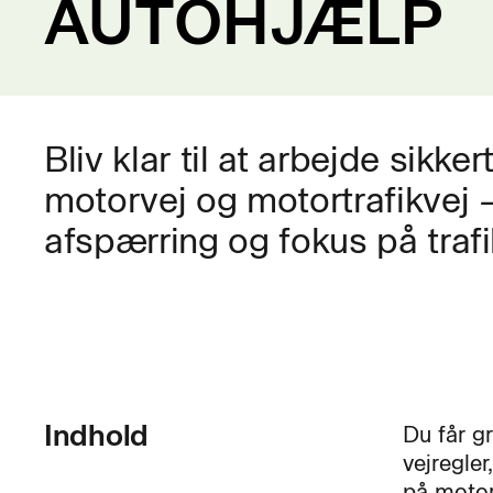
AUTOHJÆLP
Bliv klar til at arbejde sikk
motorvej og motortrafikvej 
afspærring og fokus på traf
Indhold
Du får g
vejregle
på motor