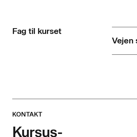
Fag til kurset
Vejen 
Skolef
Varigh
Timer p
Indhol
KONTAKT
Deltagere
Kursus-
afmærknin
og motortr