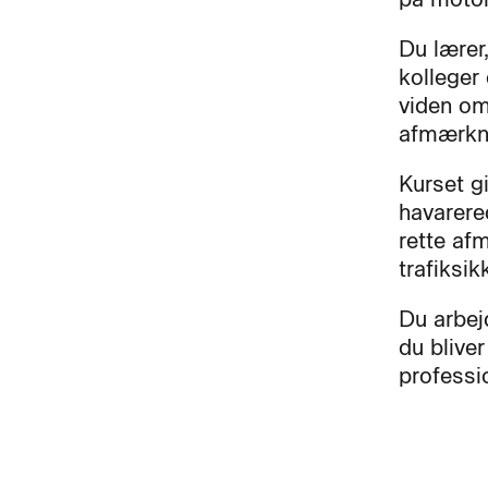
Du lærer
kolleger
viden om
afmærkni
Kurset g
havarere
rette af
trafiksi
Du arbej
du bliver
professio