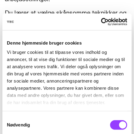
Du lærer at vælge skånsomme teknikker og
metoder, så du kan undgå unødige
belastninger og forebygge skader i kroppen.
Denne hjemmeside bruger cookies
Vi bruger cookies til at tilpasse vores indhold og
annoncer, til at vise dig funktioner til sociale medier og til
Fag til kurset
at analysere vores trafik. Vi deler også oplysninger om
din brug af vores hjemmeside med vores partnere inden
for sociale medier, annonceringspartnere og
Ergonomi ved
analysepartnere. Vores partnere kan kombinere disse
data med andre oplysninger, du har givet dem, eller som
rengøringsarbejdet
de har indsamlet fra din brug af deres tjenester.
Skolefagkode
49367
Samtykkevalg
Hygiejne på skoler og
Nødvendig
institutioner