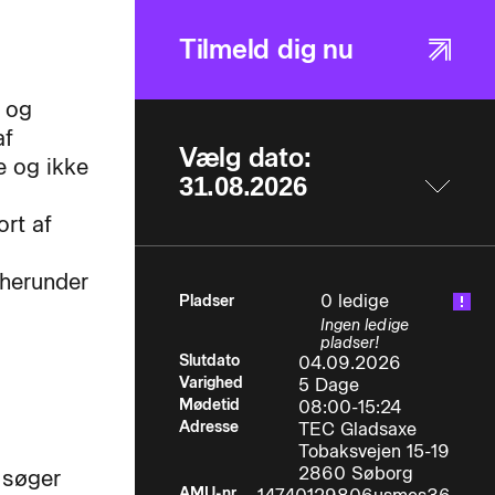
Tilmeld dig nu
- og
af
Vælg dato:
e og ikke
ort af
 herunder
0 ledige
Pladser
Ingen ledige
pladser!
Slutdato
04.09.2026
Varighed
5 Dage
Mødetid
08:00-15:24
Adresse
TEC Gladsaxe
Tobaksvejen 15-19
2860 Søborg
r søger
AMU-nr.