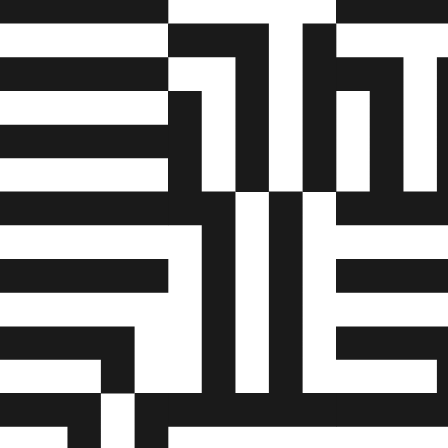
luftarter u
• Udføre e
svejsninger