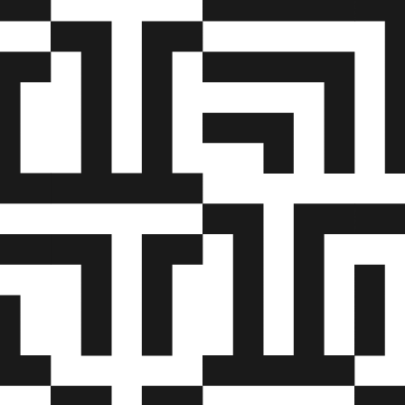
nder tryk.
n visuel vurdering af de udførte svejsninger herunder uds
, der ikke opfylder kravene til certifikatsvejsning.