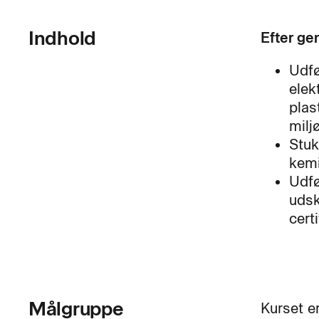
Indhold
Efter ge
Udfø
elek
plas
milj
Stuk
kemi
Udfø
udsk
cert
Målgruppe
Kurset er