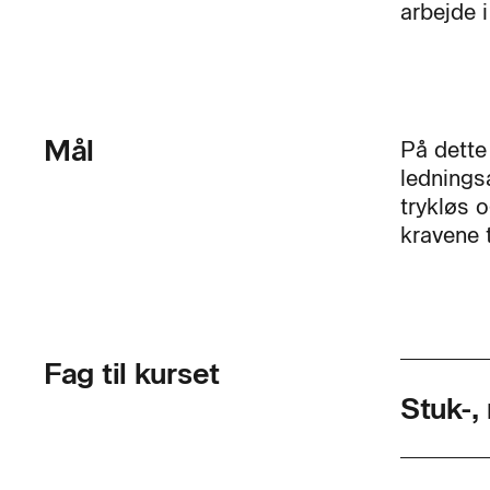
arbejde 
Mål
På dette
lednings
trykløs 
kravene t
Fag til kurset
Stuk-,
Skolef