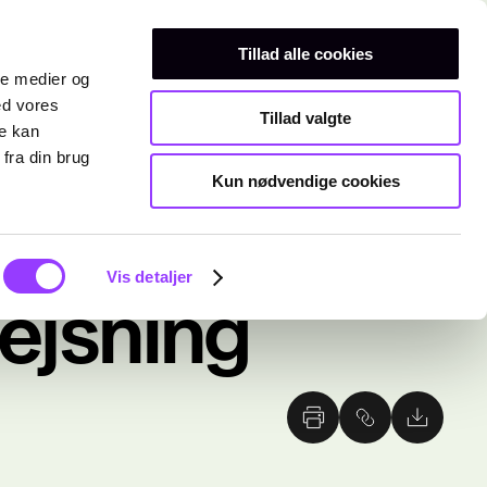
Erhvervsuddannelser
Teknisk gymnasium
Kurser
Tillad alle cookies
ale medier og
ed vores
Tillad valgte
re kan
fra din brug
Kun nødvendige cookies
Vis detaljer
ejsning