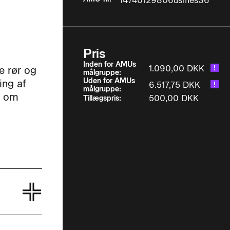
14740129806usmes36
Pris
Inden for AMUs
1.090,00 DKK
e rør og
målgruppe:
Uden for AMUs
ing af
6.517,75 DKK
målgruppe:
r om
500,00 DKK
Tillægspris: