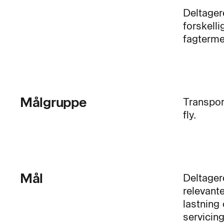
Deltager
forskell
fagtermer
Målgruppe
Transport
fly.
Mål
Deltager
relevante
lastning
servicin