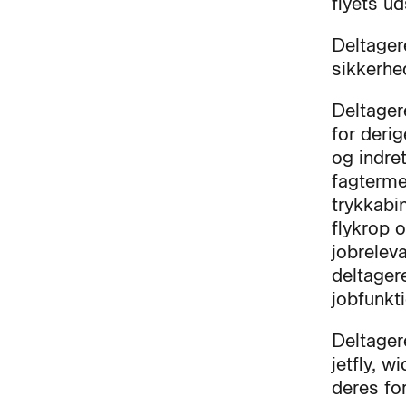
flyets ud
Deltagere
sikkerhe
Deltager
for deri
og indre
fagtermer
trykkabi
flykrop 
jobrelev
deltager
jobfunkt
Deltagere
jetfly, 
deres fo