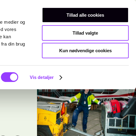
Erhvervsuddannelser
Teknisk gymnasium
Kurser
Tillad alle cookies
ale medier og
ed vores
Tillad valgte
re kan
fra din brug
Kun nødvendige cookies
Vis detaljer