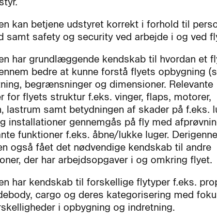
styr.
n kan betjene udstyret korrekt i forhold til pers
d samt safety og security ved arbejde i og ved f
en har grundlæggende kendskab til hvordan et fly
gennem bedre at kunne forstå flyets opbygning (s
tning, begrænsninger og dimensioner. Relevante
 for flyets struktur f.eks. vinger, flaps, motorer,
n, lastrum samt betydningen af skader på f.eks. l
og installationer gennemgås på fly med afprøvnin
ante funktioner f.eks. åbne/lukke luger. Derigenn
en også fået det nødvendige kendskab til andre
ioner, der har arbejdsopgaver i og omkring flyet
n har kendskab til forskellige flytyper f.eks. prop
widebody, cargo og deres kategorisering med fok
rskelligheder i opbygning og indretning.