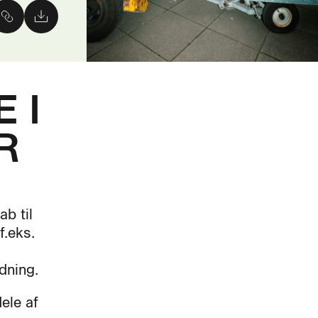
 I
R
b til
f.eks.
dning.
ele af