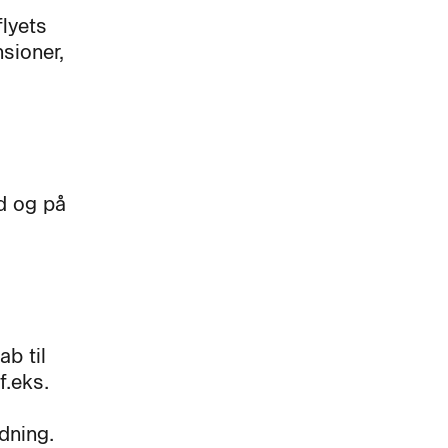
flyets
sioner,
ed og på
b til
f.eks.
dning.