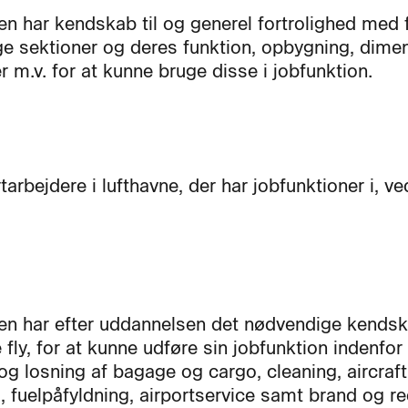
en har kendskab til og generel fortrolighed med 
ige sektioner og deres funktion, opbygning, dimen
 m.v. for at kunne bruge disse i jobfunktion.
arbejdere i lufthavne, der har jobfunktioner i, v
en har efter uddannelsen det nødvendige kendska
 fly, for at kunne udføre sin jobfunktion indenfor 
 og losning af bagage og cargo, cleaning, aircraft
g, fuelpåfyldning, airportservice samt brand og re