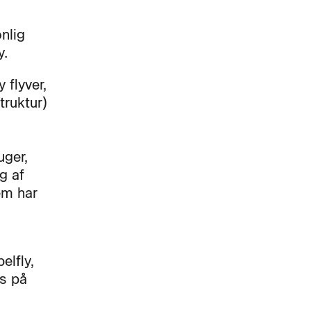
onlig
ly.
 flyver,
truktur)
uger,
g af
em har
.
elfly,
us på