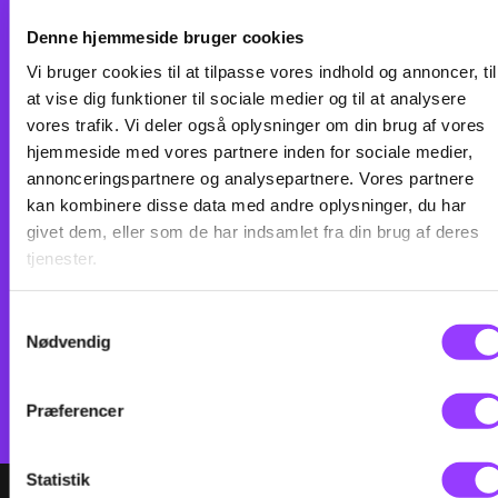
Denne hjemmeside bruger cookies
Vi bruger cookies til at tilpasse vores indhold og annoncer, til
at vise dig funktioner til sociale medier og til at analysere
vores trafik. Vi deler også oplysninger om din brug af vores
hjemmeside med vores partnere inden for sociale medier,
annonceringspartnere og analysepartnere. Vores partnere
Ved at tilmelde mig accepterer jeg, at TEC sender mig e-mails om
kan kombinere disse data med andre oplysninger, du har
relevante arrangementer og informationer om uddannelser. TEC bruger
derudover data til at kvalificere og målrette markedsføring. Du kan til
givet dem, eller som de har indsamlet fra din brug af deres
enhver tid framelde dig igen.
Privatlivspolitik
tjenester.
Samtykkevalg
Nødvendig
Præferencer
Statistik
VÆLG DATO: