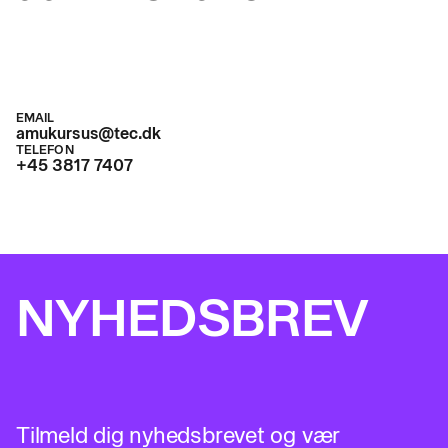
EMAIL
amukursus@tec.dk
TELEFON
+45 3817 7407
NYHEDSBREV
Tilmeld dig nyhedsbrevet og vær