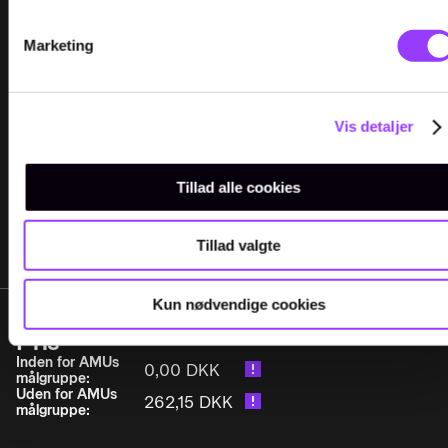
Tilmeld
Marketing
6 ledige
Pladser
Slutdato
11.08.2026
Vis detaljer
Varighed
0,5 Dage
Mødetid
08.00-15.24
Adresse
TEC Gladsaxe
Tillad alle cookies
Tobaksvejen 15-19
2860 Søborg
AMU-nr.
14740138836RKV33
Tillad valgte
Kun nødvendige cookies
Pris
Inden for AMUs
0,00 DKK
målgruppe:
Uden for AMUs
262,15 DKK
målgruppe: