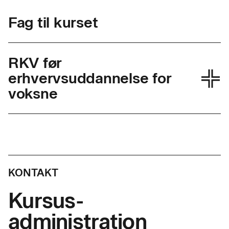
Fag til kurset
RKV før
erhvervsuddannelse for
voksne
Skolefagkode
25000
Varighed
0,5 dag
KONTAKT
Timer pr. dag
7,4
Kursus-
administration