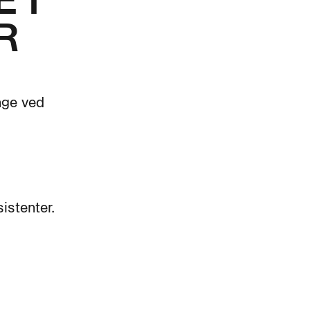
 I
R
nge ved
istenter.