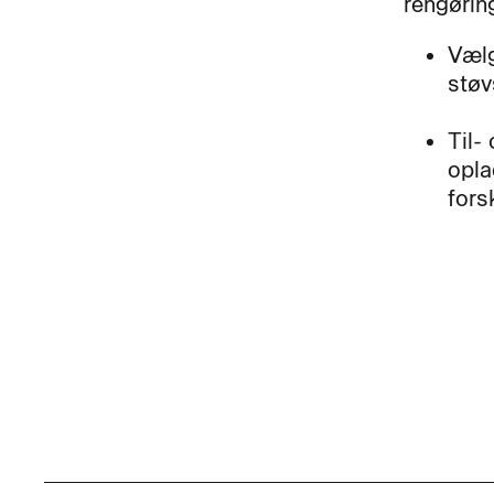
rengørin
Vælg
støv
Til-
opla
fors