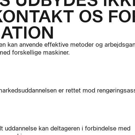
 UDBYDES IKKE
KONTAKT OS FO
ATION
en kan anvende effektive metoder og arbejdsga
med forskellige maskiner.
arkedsuddannelsen er rettet mod rengøringsass
dt uddannelse kan deltageren i forbindelse med