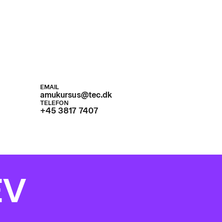
EMAIL
amukursus@tec.dk
TELEFON
+45 3817 7407
EV