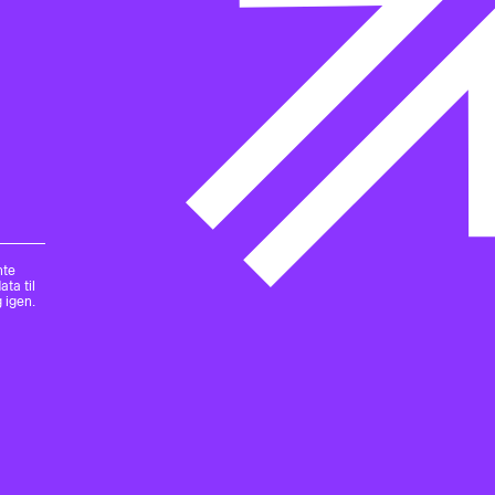
nte
ta til
 igen.