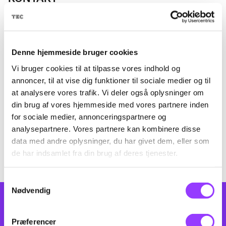
Kursus-
administration
Denne hjemmeside bruger cookies
Vi bruger cookies til at tilpasse vores indhold og
annoncer, til at vise dig funktioner til sociale medier og til
at analysere vores trafik. Vi deler også oplysninger om
din brug af vores hjemmeside med vores partnere inden
EMAIL
for sociale medier, annonceringspartnere og
amukursus@tec.dk
analysepartnere. Vores partnere kan kombinere disse
TELEFON
+45 3817 7407
data med andre oplysninger, du har givet dem, eller som
de har indsamlet fra din brug af deres tjenester.
Samtykkevalg
Nødvendig
NYHEDSBREV
Præferencer