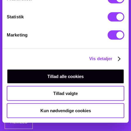
Statistik
Marketing
Vis detaljer
Tillad alle cookies
Ved at tilmelde mig accepterer jeg, at TEC sender mig e-mails om
relevante arrangementer og informationer om uddannelser. TEC bruger
derudover data til at kvalificere og målrette markedsføring. Du kan til
Tillad valgte
enhver tid framelde dig igen.
Privatlivspolitik
Kun nødvendige cookies