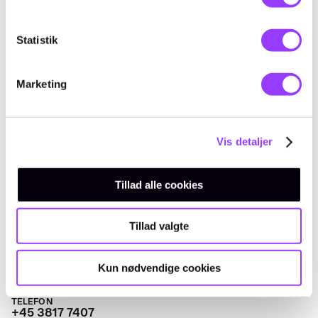
Statistik
Marketing
KONTAKT
Vis detaljer
Kursus-
administration
Tillad alle cookies
Tillad valgte
Kun nødvendige cookies
EMAIL
amukursus@tec.dk
TELEFON
+45 3817 7407