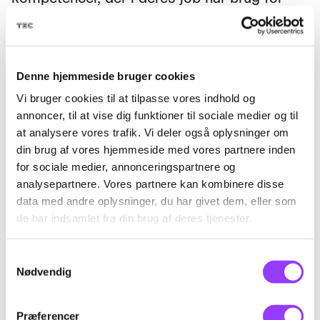
kompetencer inden for switch i
netværk.Kurset forudsætter forudgående
deltagelse i 48954 "Netværk -
konfiguration" eller tilsvarende kompetencer.
Denne hjemmeside bruger cookies
Vi bruger cookies til at tilpasse vores indhold og
annoncer, til at vise dig funktioner til sociale medier og til
at analysere vores trafik. Vi deler også oplysninger om
din brug af vores hjemmeside med vores partnere inden
Mål
for sociale medier, annonceringspartnere og
analysepartnere. Vores partnere kan kombinere disse
Efter kurset kan deltageren konfigurere en
data med andre oplysninger, du har givet dem, eller som
switch.Søgeord: Netværkskomponenter,
de har indsamlet fra din brug af deres tjenester.
dimensionere, Layer, konfigurere, switch,
router, STP, VLAN, VTP, trunking, PoE,
Samtykkevalg
Nødvendig
Ethernet, power management
Præferencer