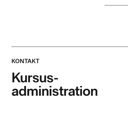
Skolef
Varigh
Timer p
Indhol
KONTAKT
Efter kurs
Kursus-
servosyst
om install
administration
Deltagere
installere
(elektris
idriftsæt
controller
deltagere
synkrone m