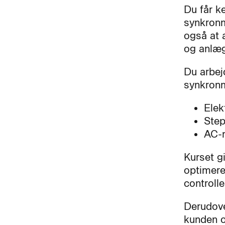
Du får k
synkronm
også at 
og anlæg
Du arbejd
synkronm
Elek
Step
AC-
Kurset g
optimere
controlle
Derudove
kunden o