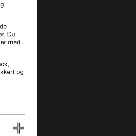
og
ede
r. Du
mer med
ack,
ikkert og