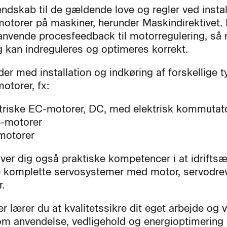
endskab til de gældende love og regler ved instal
otorer på maskiner, herunder Maskindirektivet. 
anvende procesfeedback til motorregulering, så
 kan indreguleres og optimeres korrekt.
er med installation og indkøring af forskellige t
otorer, fx:
triske EC-motorer, DC, med elektrisk kommutat
-motorer
motorer
iver dig også praktiske kompetencer i at idrifts
 komplette servosystemer med motor, servodre
r.
r lærer du at kvalitetssikre dit eget arbejde og 
m anvendelse, vedligehold og energioptimering 