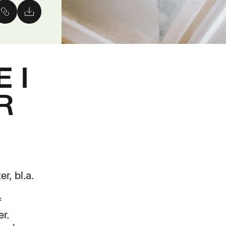
 I
R
r, bl.a.
f
r.