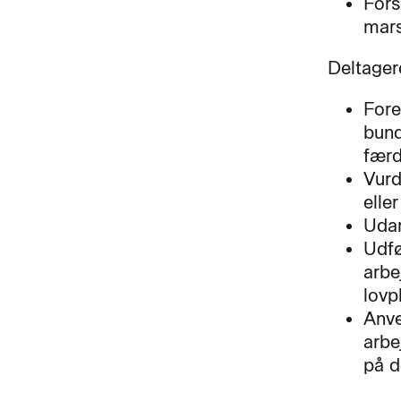
Fors
mars
Deltager
Fore
bund
færd
Vurd
eller
Udar
Udfø
arbe
lovp
Anve
arbe
på d