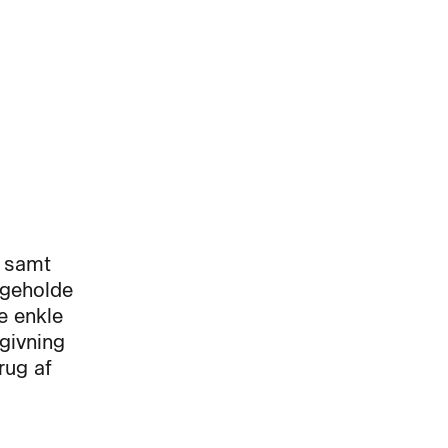
r samt
igeholde
e enkle
vgivning
rug af