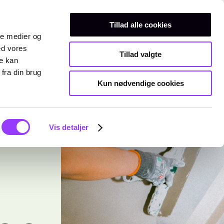
Erhvervsuddannelser
Teknisk gymnasium
Kurser
Tillad alle cookies
ale medier og
ed vores
Tillad valgte
re kan
fra din brug
Kun nødvendige cookies
Vis detaljer