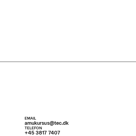
EMAIL
amukursus@tec.dk
TELEFON
+45 3817 7407