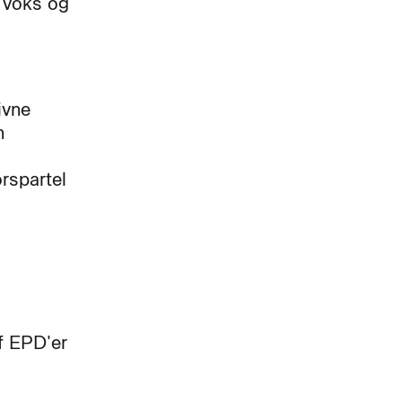
. voks og
ivne
n
rspartel
f EPD'er