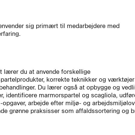
envender sig primært til medarbejdere med
rfaring.
t lærer du at anvende forskellige
artelprodukter, korrekte teknikker og værktøje
behandlinger. Du lærer også at opbygge og vedl
er, identificere marmorspartel og scagliola, udfør
a-opgaver, arbejde efter miljø- og arbejdsmiljølo
de grønne praksisser som affaldssortering og b