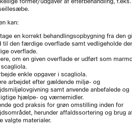
kellige former/udgaver af efterbehandling, f.eks
eillesæbe.
en kan:
tage en korrekt behandlingsopbygning fra den g
 til den færdige overflade samt vedligeholde de
ige overflade.
ere, om en given overflade er udført som marmo
 scagliola.
bejde enkle opgaver i scagliola.
re arbejdet efter gældende miljø- og
jdsmiljølovgivning samt anvende anbefalede og
ligtige hjælpe- og værnemidler.
nde god praksis for grøn omstilling inden for
jdsområdet, herunder affaldssortering og brug a
e valgte materialer.