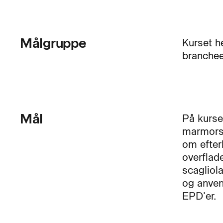
Målgruppe
Kurset h
branchee
Mål
På kurse
marmorsp
om efter
overflad
scagliol
og anven
EPD'er.