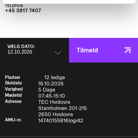
amukursus@tec.dk
logistikkæde.Deltageren kan identificere:
TELEFON
+45 3817 7407
• Relevante problemstillinger i forhold til vare-,
økonomi
VÆLG DATO:
Tilmeld
• og informationsstrømme inden for eget
arbejdsområde.Deltageren kan:
12 ledige
Pladser
Slutdato
16.10.2026
• I samarbejde med andre, udforme forslag til
Varighed
5 Dage
løsning af de opståede problemer ud fra en
Mødetid
07:45-15:10
Adresse
TEC Hvidovre
helhedsvurdering og under hensyn til de valgte
Stamholmen 201-215
styringsprincipper, herunder LEAN.Deltageren
2650 Hvidovre
kan identificere:
AMU-nr.
14740155816logi42