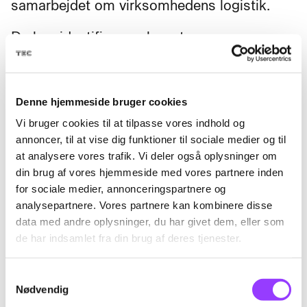
samarbejdet om virksomhedens logistik.
Du kan identificere relevante
problemstillinger inden for dit
arbejdsområde og være med til at udarbejde
forslag til løsninger sammen med andre.
Denne hjemmeside bruger cookies
Du får også kendskab til forskellige
Vi bruger cookies til at tilpasse vores indhold og
omkostningstyper og bliver bedre til at se,
annoncer, til at vise dig funktioner til sociale medier og til
hvordan lager- og logistikopgaver hænger
at analysere vores trafik. Vi deler også oplysninger om
din brug af vores hjemmeside med vores partnere inden
sammen med virksomhedens samlede
for sociale medier, annonceringspartnere og
styring.
analysepartnere. Vores partnere kan kombinere disse
data med andre oplysninger, du har givet dem, eller som
de har indsamlet fra din brug af deres tjenester.
Fag til kurset
Samtykkevalg
Nødvendig